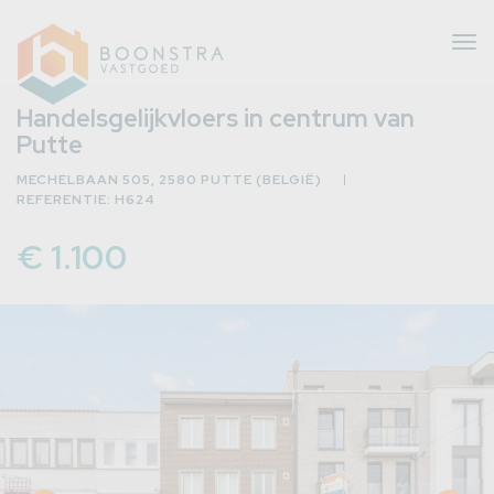
Tog
nav
Handelsgelijkvloers in centrum van
Putte
MECHELBAAN 505, 2580 PUTTE (BELGIË)
eer
REFERENTIE: H624
erug
€ 1.100