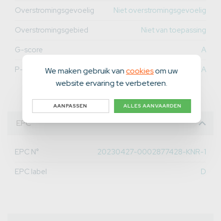
Overstromingsgevoelig
Niet overstromingsgevoelig
Overstromingsgebied
Niet van toepassing
G-score
A
P-score
A
We maken gebruik van
cookies
om uw
website ervaring te verbeteren.
AANPASSEN
ALLES AANVAARDEN
EPC
EPC N°
20230427-0002877428-KNR-1
EPC label
D