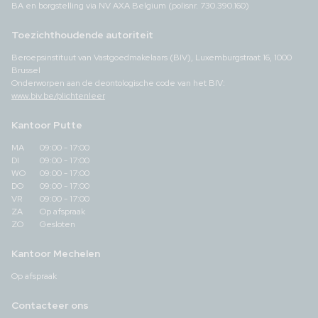
BA en borgstelling via NV AXA Belgium (polisnr. 730.390.160)
Toezichthoudende autoriteit
Beroepsinstituut van Vastgoedmakelaars (BIV), Luxemburgstraat 16, 1000
Brussel
Onderworpen aan de deontologische code van het BIV:
www.biv.be/plichtenleer
Kantoor Putte
MA
09:00 - 17:00
DI
09:00 - 17:00
WO
09:00 - 17:00
DO
09:00 - 17:00
VR
09:00 - 17:00
ZA
Op afspraak
ZO
Gesloten
Kantoor Mechelen
Op afspraak
Contacteer ons