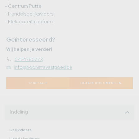
- Centrum Putte
- Handelsgelijksvloers
- Elektriciteit conform
Geïnteresseerd?
Wij helpen je verder!
0474780773
info@boonstravastgoed.be
CONTACT
BEKIJK DOCUMENTEN
Indeling
Gelijkvloers