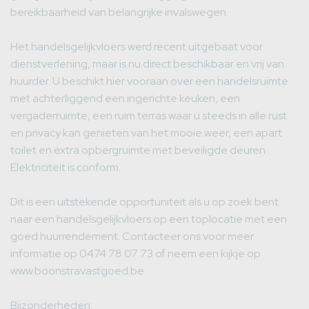
bereikbaarheid van belangrijke invalswegen.
Het handelsgelijkvloers werd recent uitgebaat voor
dienstverlening, maar is nu direct beschikbaar en vrij van
huurder. U beschikt hier vooraan over een handelsruimte
met achterliggend een ingerichte keuken, een
vergaderruimte, een ruim terras waar u steeds in alle rust
en privacy kan genieten van het mooie weer, een apart
toilet en extra opbergruimte met beveiligde deuren.
Elektriciteit is conform.
Dit is een uitstekende opportuniteit als u op zoek bent
naar een handelsgelijkvloers op een toplocatie met een
goed huurrendement. Contacteer ons voor meer
informatie op 0474 78 07 73 of neem een kijkje op
www.boonstravastgoed.be .
Bijzonderheden: