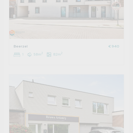
Beerzel
€ 940
2
2
1
58m
82m