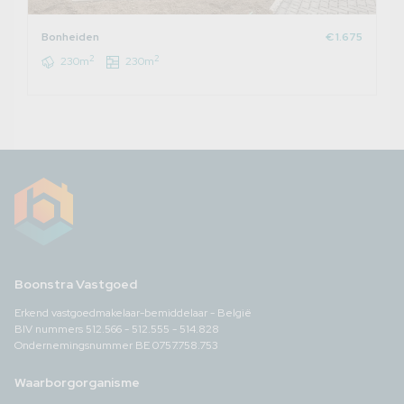
Bonheiden
€ 1.675
2
2
230m
230m
Boonstra Vastgoed
Erkend vastgoedmakelaar-bemiddelaar - België
BIV nummers 512.566 - 512.555 - 514.828
Ondernemingsnummer BE 0757.758.753
Waarborgorganisme