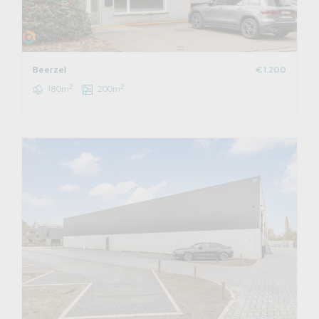
Beerzel
€ 1.200
2
2
180m
200m