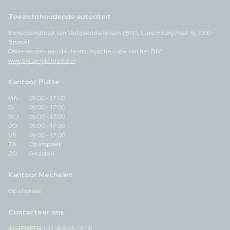
Toezichthoudende autoriteit
Beroepsinstituut van Vastgoedmakelaars (BIV), Luxemburgstraat 16, 1000
Brussel
Onderworpen aan de deontologische code van het BIV:
www.biv.be/plichtenleer
Kantoor Putte
MA
09:00 - 17:00
DI
09:00 - 17:00
WO
09:00 - 17:00
DO
09:00 - 17:00
VR
09:00 - 17:00
ZA
Op afspraak
ZO
Gesloten
Kantoor Mechelen
Op afspraak
Contacteer ons
ALGEMEEN:
+32 468 05 05 05