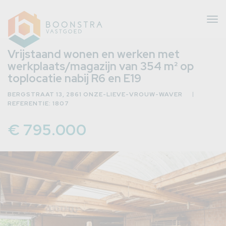
Tog
nav
Vrijstaand wonen en werken met
werkplaats/magazijn van 354 m² op
toplocatie nabij R6 en E19
eer
BERGSTRAAT 13, 2861 ONZE-LIEVE-VROUW-WAVER
erug
REFERENTIE: 1807
€ 795.000