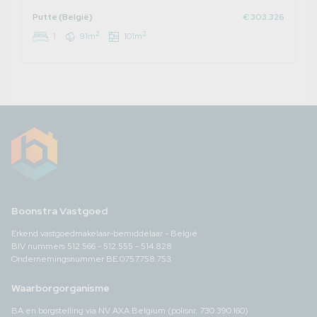
Putte (België)
€ 303.326
2
2
1
91m
101m
Boonstra Vastgoed
Erkend vastgoedmakelaar-bemiddelaar - België
BIV nummers 512.566 - 512.555 - 514.828
Ondernemingsnummer BE 0757.758.753
Waarborgorganisme
BA en borgstelling via NV AXA Belgium (polisnr. 730.390.160)