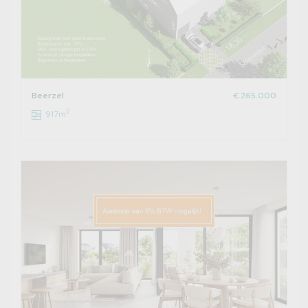
Beerzel
€ 265.000
2
917m