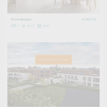
Putte (België)
€ 289.726
2
2
1
82m
92m