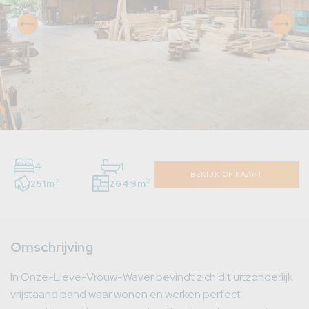
4
1
BEKIJK OP KAART
2
2
251m
2649m
Omschrijving
In Onze-Lieve-Vrouw-Waver bevindt zich dit uitzonderlijk
vrijstaand pand waar wonen en werken perfect