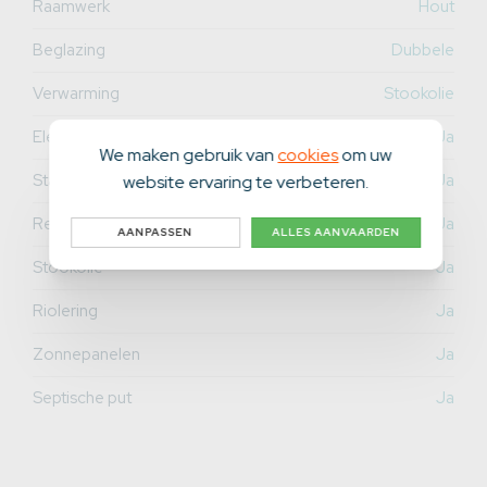
Raamwerk
Hout
Beglazing
Dubbele
Verwarming
Stookolie
Elektriciteit
Ja
We maken gebruik van
cookies
om uw
Stadswater
Ja
website ervaring te verbeteren.
Regenwater
Ja
AANPASSEN
ALLES AANVAARDEN
Stookolie
Ja
Riolering
Ja
Zonnepanelen
Ja
Septische put
Ja