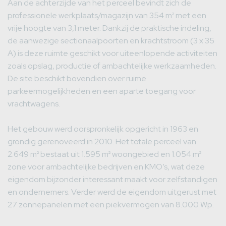
Aan de achterzijde van het perceel bevindt zich de
professionele werkplaats/magazijn van 354 m² met een
vrije hoogte van 3,1 meter. Dankzij de praktische indeling,
de aanwezige sectionaalpoorten en krachtstroom (3 x 35
A) is deze ruimte geschikt voor uiteenlopende activiteiten
zoals opslag, productie of ambachtelijke werkzaamheden.
De site beschikt bovendien over ruime
parkeermogelijkheden en een aparte toegang voor
vrachtwagens.
Het gebouw werd oorspronkelijk opgericht in 1963 en
grondig gerenoveerd in 2010. Het totale perceel van
2.649 m² bestaat uit 1.595 m² woongebied en 1.054 m²
zone voor ambachtelijke bedrijven en KMO’s, wat deze
eigendom bijzonder interessant maakt voor zelfstandigen
en ondernemers. Verder werd de eigendom uitgerust met
27 zonnepanelen met een piekvermogen van 8.000 Wp.