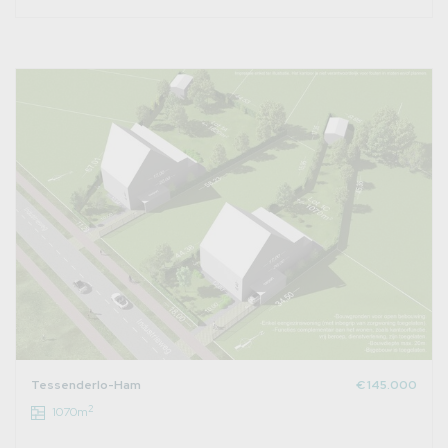
Tessenderlo-Ham
€ 145.000
2
1070m