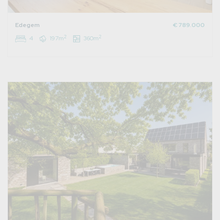
Edegem
€ 789.000
2
2
4
197m
360m