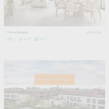
Putte (België)
€ 289.726
2
2
1
82m
92m