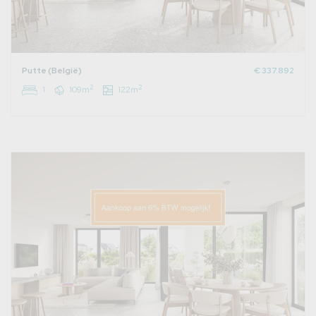
Putte (België)
€ 337.892
2
2
1
109m
122m