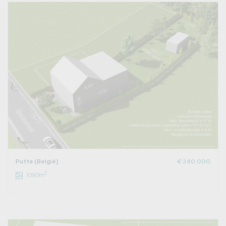
Putte (België)
€ 240.000
2
1090m