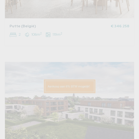
Putte (België)
€ 346.258
2
2
2
106m
119m