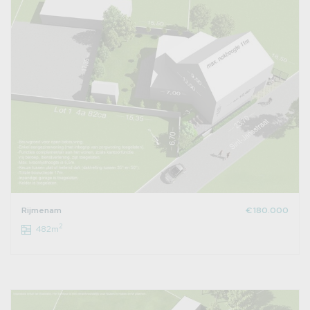
Rijmenam
€ 180.000
2
482m