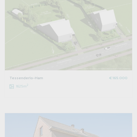
Tessenderlo-Ham
€ 165.000
2
1625m