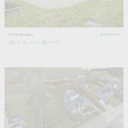
Putte (België)
€ 648.000
2
2
4
221m
825m