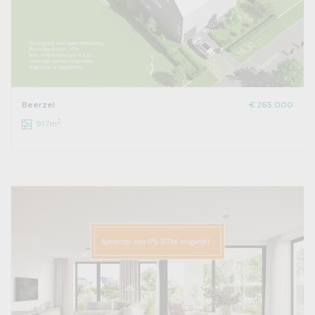
Beerzel
€ 265.000
2
917m