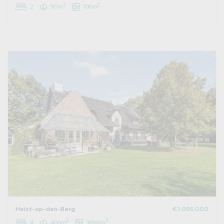
2
2
2
90m
106m
Heist-op-den-Berg
€ 1.095.000
2
2
4
406m
3698m