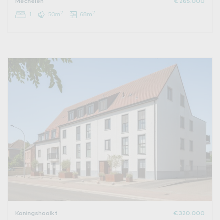
Mechelen
€ 265.000
2
2
1
50m
68m
Koningshooikt
€ 320.000