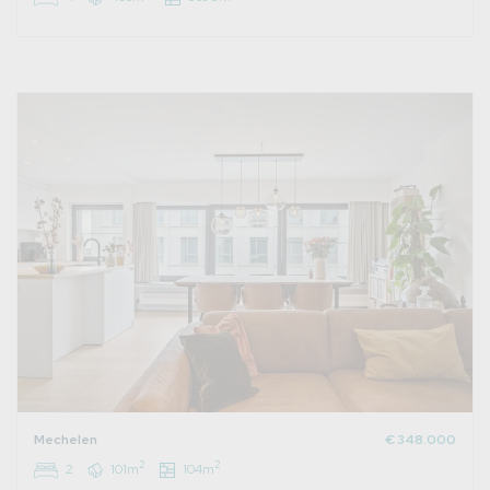
Mechelen
€ 348.000
2
2
2
101m
104m