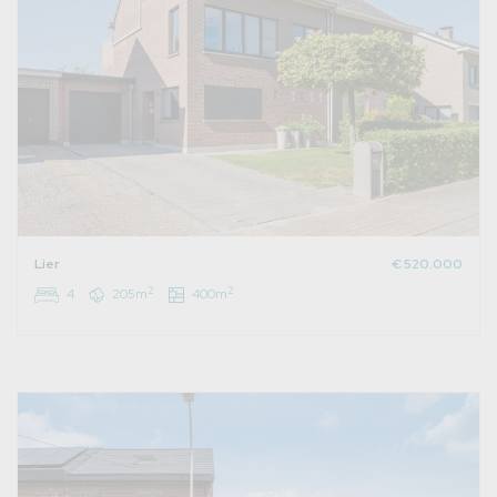
Lier
€ 520.000
2
2
4
205m
400m