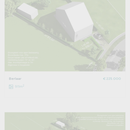
Berlaar
€ 225.000
2
911m