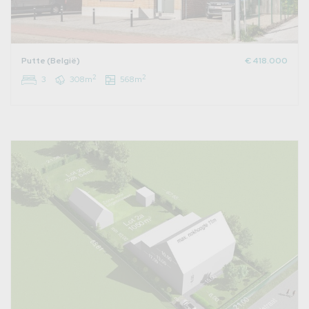
Putte (België)
€ 418.000
2
2
3
308m
568m