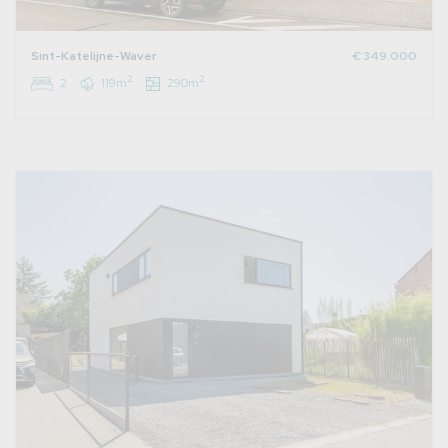
Sint-Katelijne-Waver
€ 349.000
2
2
2
119m
290m