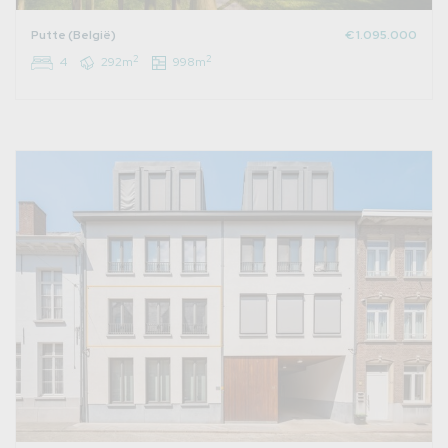
Putte (België)
€ 1.095.000
2
2
4
292m
998m