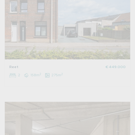
Reet
€ 449.000
2
2
2
158m
275m