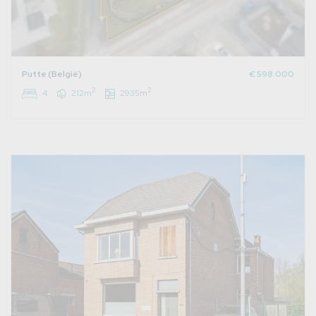
Putte (België)
€ 598.000
2
2
4
212m
2935m