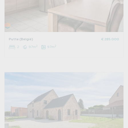
Putte (België)
€ 285.000
2
2
2
97m
97m