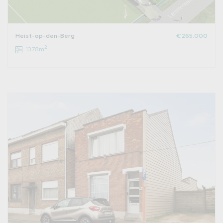
Heist-op-den-Berg
€ 265.000
2
1378m