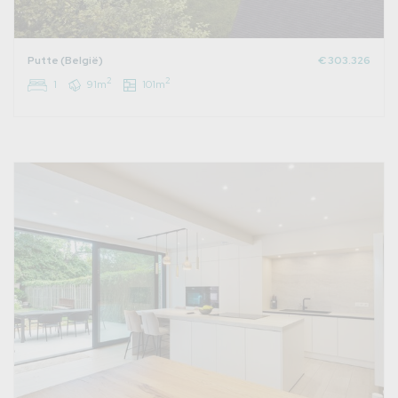
Putte (België)
€ 303.326
2
2
1
91m
101m