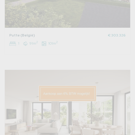
Putte (België)
€ 303.326
2
2
1
91m
101m