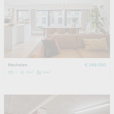
Mechelen
€ 348.000
2
2
2
101m
104m