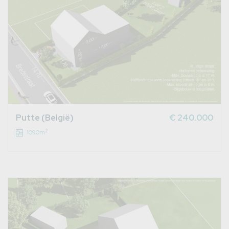
Putte (België)
€ 240.000
2
1090m