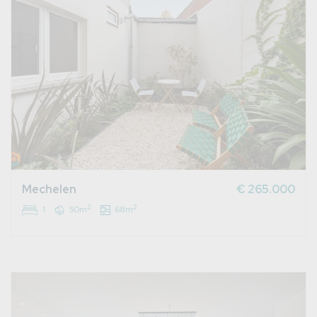
Mechelen
€ 265.000
2
2
1
50m
68m