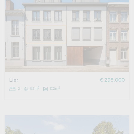
Lier
€ 295.000
2
2
2
92m
102m