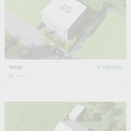
Wilrijk
€ 300.000
2
397m