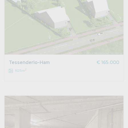
Tessenderlo-Ham
€ 165.000
2
1625m