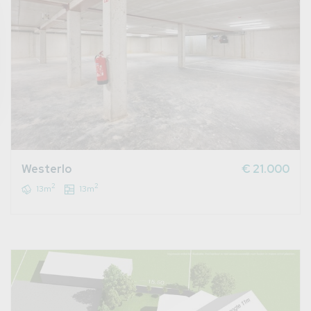
Westerlo
€ 21.000
2
2
13m
13m