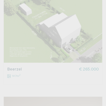
Beerzel
€ 265.000
2
917m