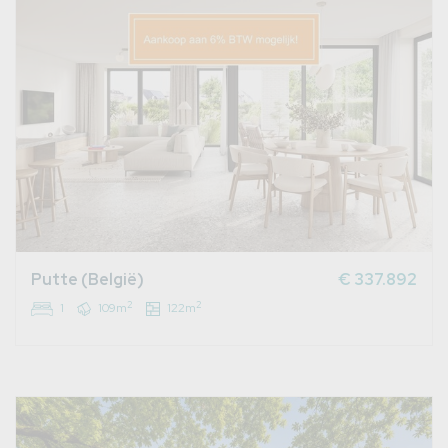
Putte (België)
€ 337.892
2
2
1
109m
122m