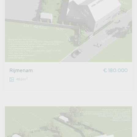
Rijmenam
€ 180.000
2
482m