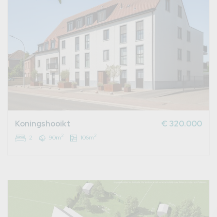
Koningshooikt
€ 320.000
2
2
2
90m
106m