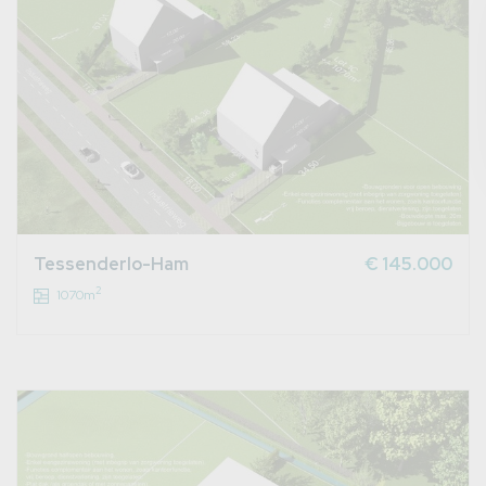
Tessenderlo-Ham
€ 145.000
2
1070m