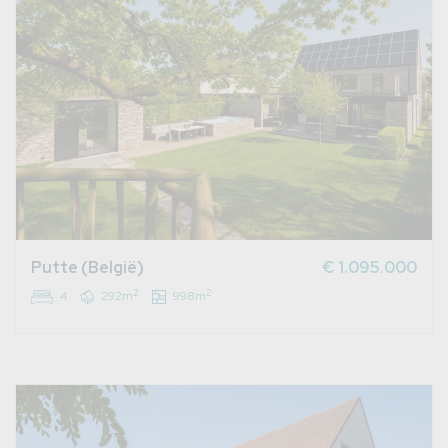
Putte (België)
€ 1.095.000
2
2
4
292m
998m