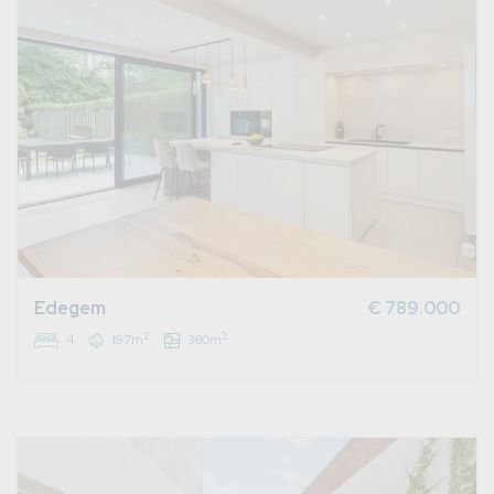
Edegem
€ 789.000
2
2
4
197m
360m