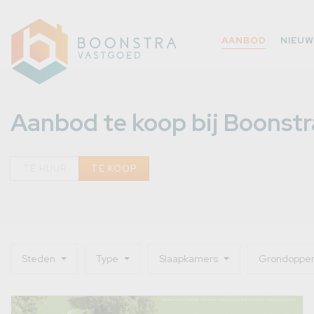
AANBOD
NIEU
Aanbod te koop bij Boonst
TE HUUR
TE KOOP
Steden
Type
Slaapkamers
Grondopper