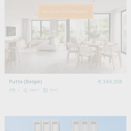
Putte (België)
€ 346.258
2
2
2
106m
119m