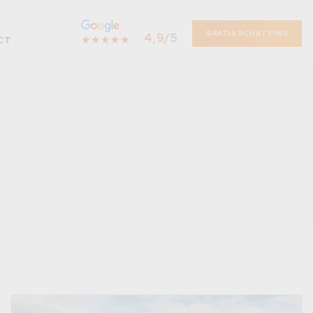
GRATIS SCHATTING
4,9
/5
☆
★
☆
★
☆
★
☆
★
☆
★
CT