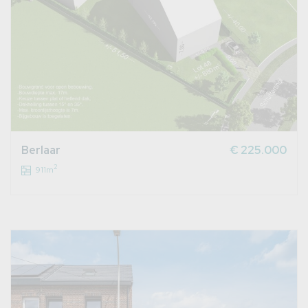
Berlaar
€ 225.000
2
911m