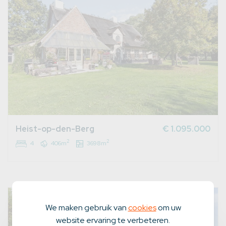
Heist-op-den-Berg
€ 1.095.000
2
2
4
406m
3698m
We maken gebruik van
cookies
om uw
website ervaring te verbeteren.