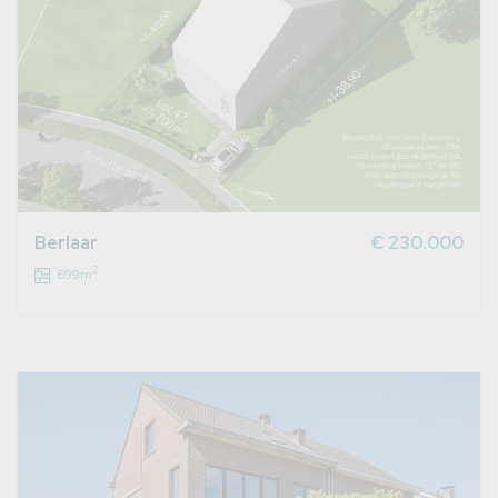
Berlaar
€ 230.000
2
699m