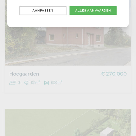
AANPASSEN
ALLES AANVAARDEN
Hoegaarden
€ 270.000
2
2
3
131m
800m