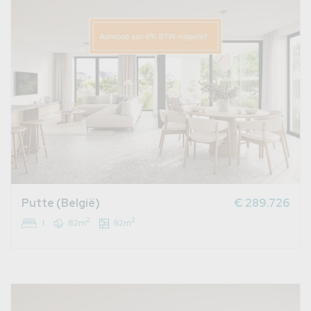
Putte (België)
€ 289.726
2
2
1
82m
92m