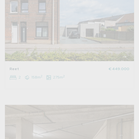
Reet
€ 449.000
2
2
2
158m
275m