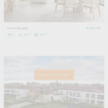
Putte (België)
€ 289.726
2
2
1
82m
92m