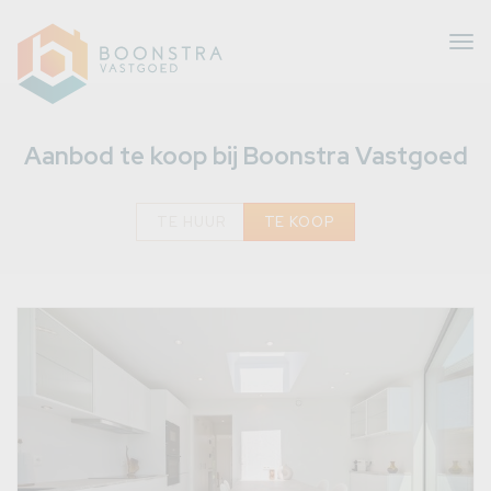
Tog
nav
Aanbod te koop bij Boonstra Vastgoed
TE HUUR
TE KOOP