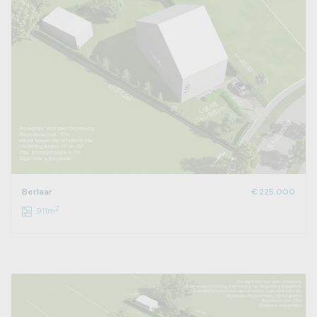
Berlaar
€ 225.000
2
911m