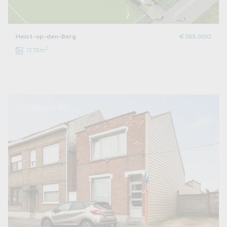
Heist-op-den-Berg
€ 265.000
2
1378m