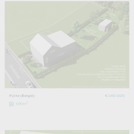
Putte (België)
€ 240.000
2
1090m