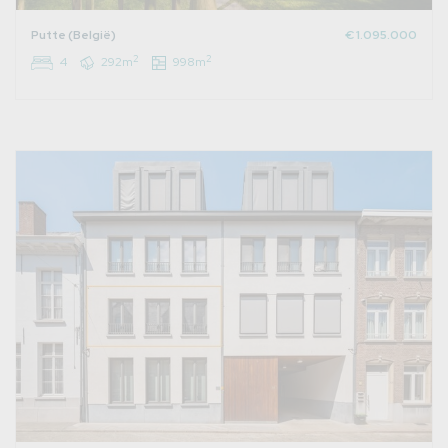
Putte (België)
€ 1.095.000
2
2
4
292m
998m