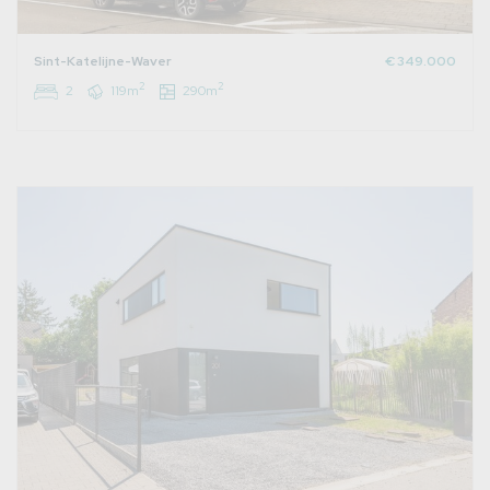
Sint-Katelijne-Waver
€ 349.000
2
2
2
119m
290m