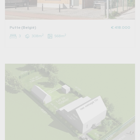
Putte (België)
€ 418.000
2
2
3
308m
568m