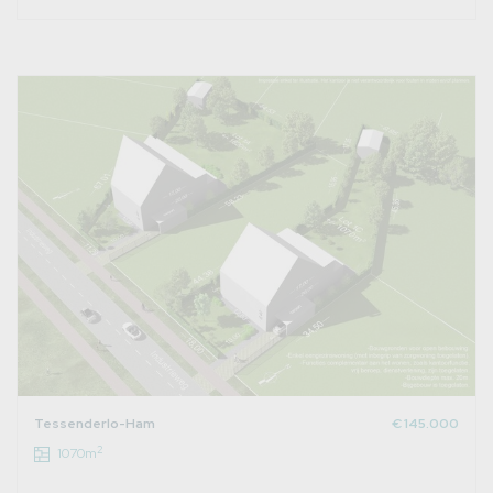
Tessenderlo-Ham
€ 145.000
2
1070m