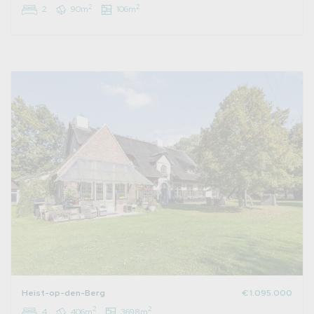
2
2
2
90m
106m
Heist-op-den-Berg
€ 1.095.000
2
2
4
406m
3698m