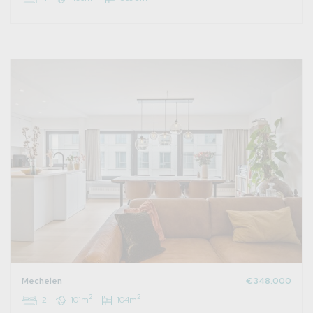
Mechelen
€ 348.000
2
2
2
101m
104m