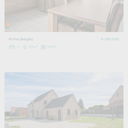
Putte (België)
€ 285.000
2
2
2
97m
97m