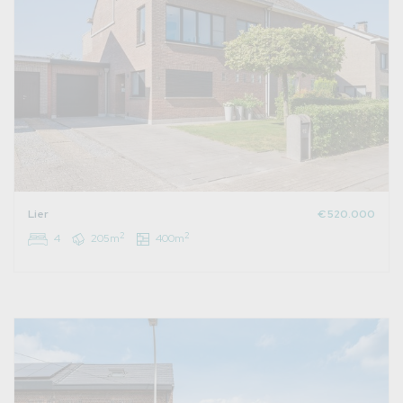
Lier
€ 520.000
2
2
4
205m
400m