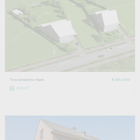
Tessenderlo-Ham
€ 165.000
2
1625m