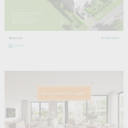
Beerzel
€ 265.000
2
917m