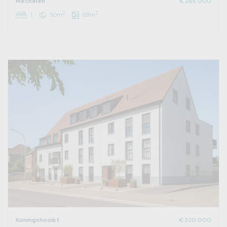
Mechelen
€ 265.000
2
2
1
50m
68m
Koningshooikt
€ 320.000