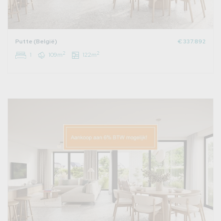
Putte (België)
€ 337.892
2
2
1
109m
122m