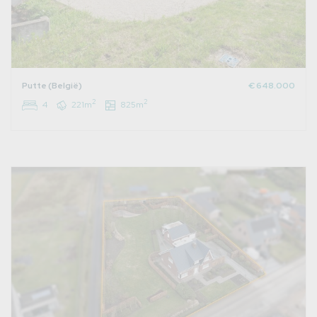
Putte (België)
€ 648.000
2
2
4
221m
825m