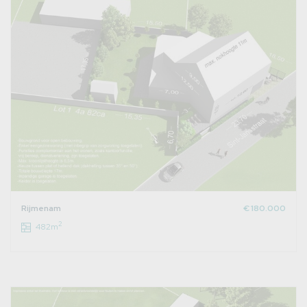
Rijmenam
€ 180.000
2
482m