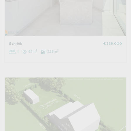
Schriek
€ 369.000
2
2
1
65m
328m