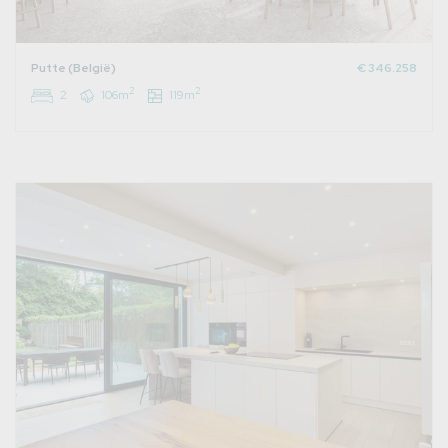
Putte (België)
€ 346.258
2
2
2
106m
119m