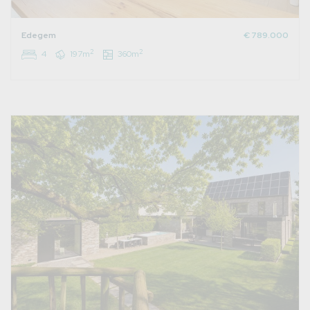
Edegem
€ 789.000
2
2
4
197m
360m