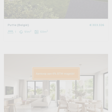
Putte (België)
€ 303.326
2
2
1
91m
101m