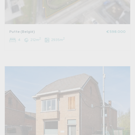
Putte (België)
€ 598.000
2
2
4
212m
2935m