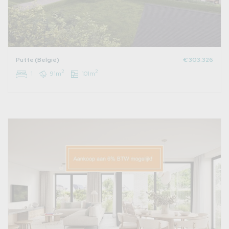
Putte (België)
€ 303.326
2
2
1
91m
101m