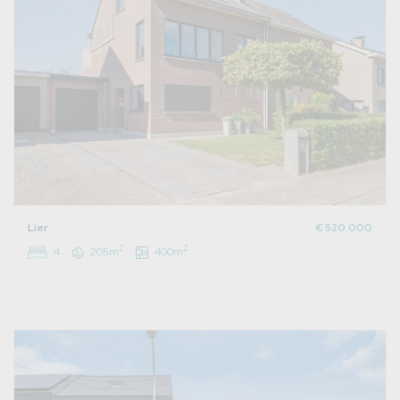
Lier
€ 520.000
2
2
4
205m
400m