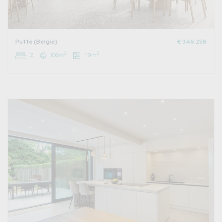
Putte (België)
€ 346.258
2
2
2
106m
119m