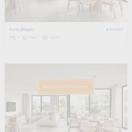
Putte (België)
€ 337.892
2
2
1
109m
122m