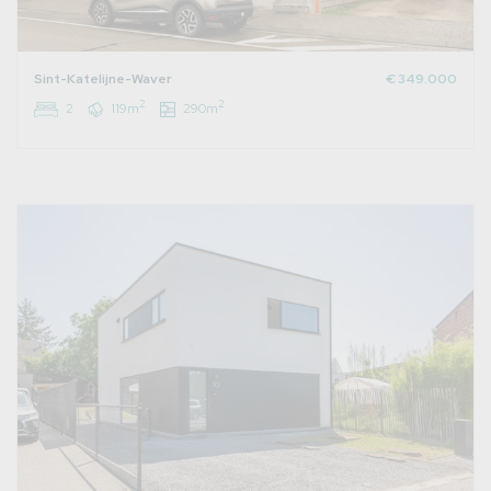
Sint-Katelijne-Waver
€ 349.000
2
2
2
119m
290m