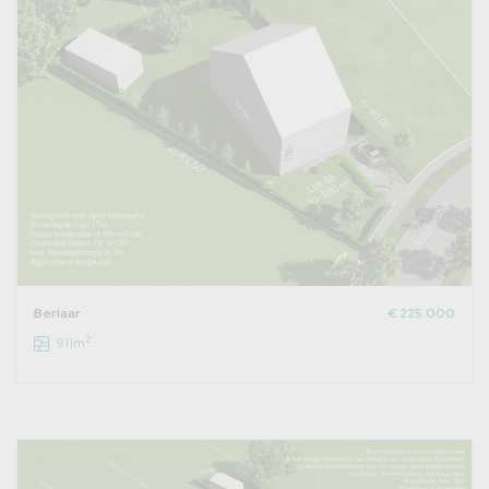
Berlaar
€ 225.000
2
911m