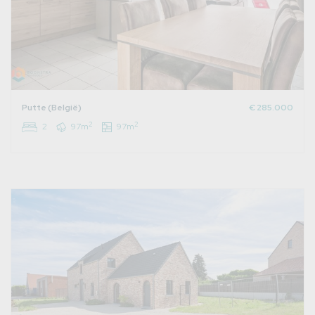
Putte (België)
€ 285.000
2
2
2
97m
97m