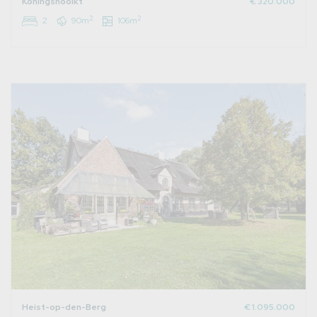
Koningshooikt
€ 320.000
2
2
2
90m
106m
Heist-op-den-Berg
€ 1.095.000