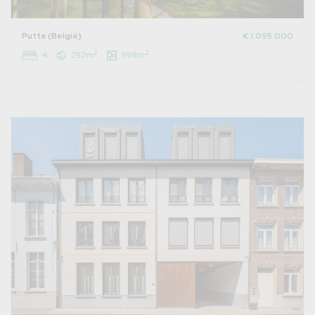
Putte (België)
€ 1.095.000
2
2
4
292m
998m