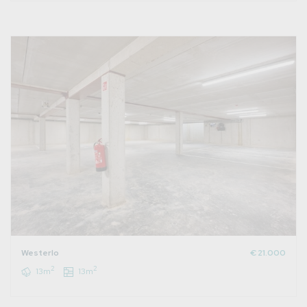
Westerlo
€ 21.000
2
2
13m
13m