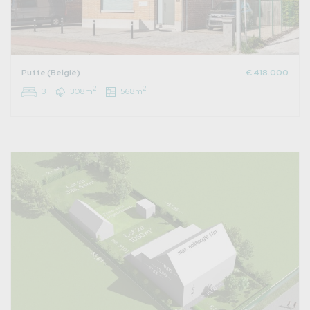
Putte (België)
€ 418.000
2
2
3
308m
568m