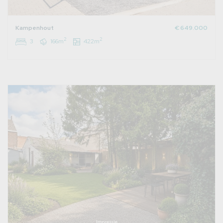
Kampenhout
€ 649.000
2
2
3
166m
422m