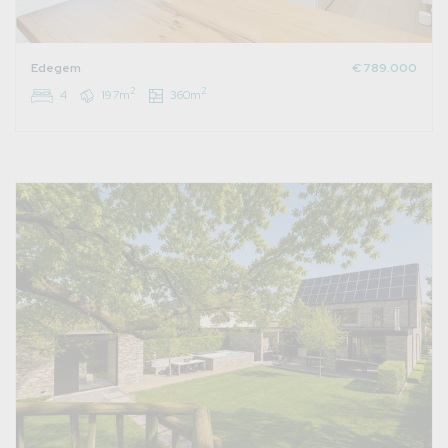
Edegem
€ 789.000
2
2
4
197m
360m