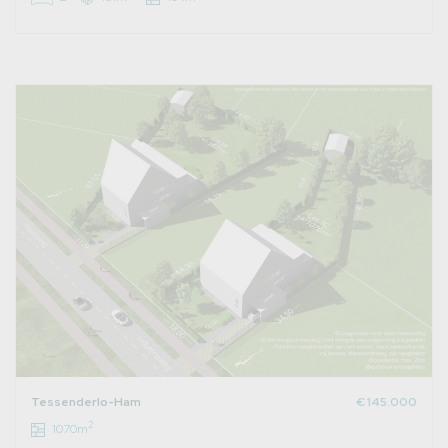
Tessenderlo-Ham
€ 145.000
2
1070m