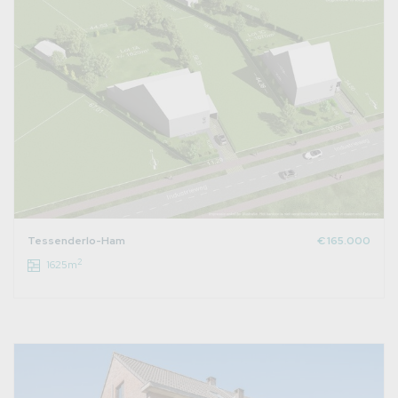
Tessenderlo-Ham
€ 165.000
2
1625m