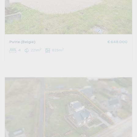
Putte (België)
€ 648.000
2
2
4
221m
825m