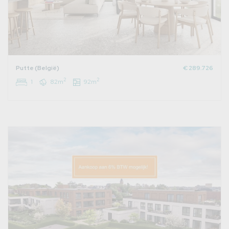
Putte (België)
€ 289.726
2
2
1
82m
92m