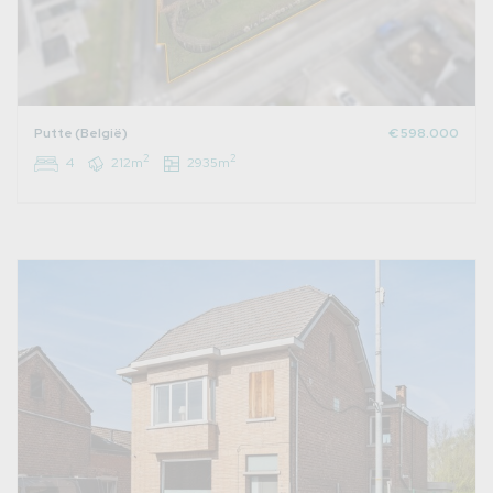
Putte (België)
€ 598.000
2
2
4
212m
2935m