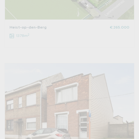
Heist-op-den-Berg
€ 265.000
2
1378m