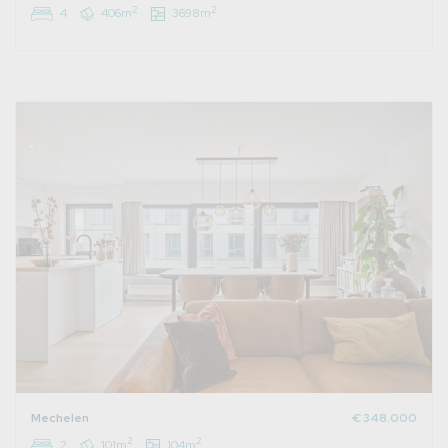
2
2
4
406m
3698m
Mechelen
€ 348.000
2
2
2
101m
104m