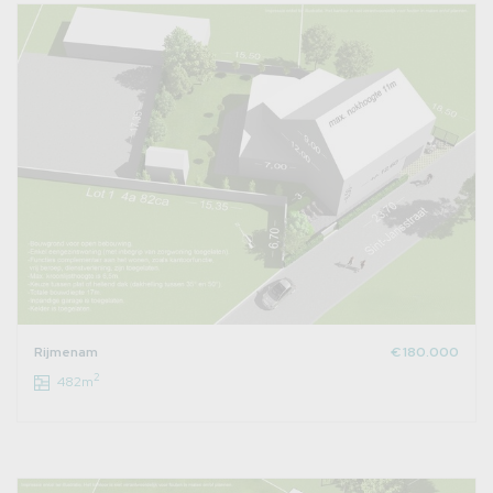
Rijmenam
€ 180.000
2
482m