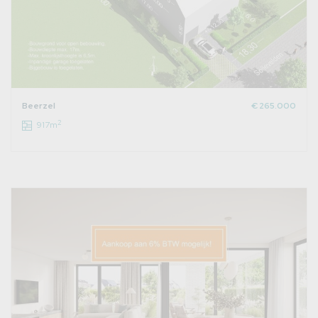
Beerzel
€ 265.000
2
917m