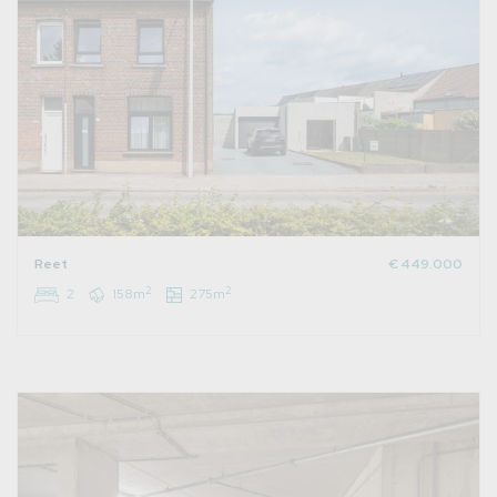
Reet
€ 449.000
2
2
2
158m
275m