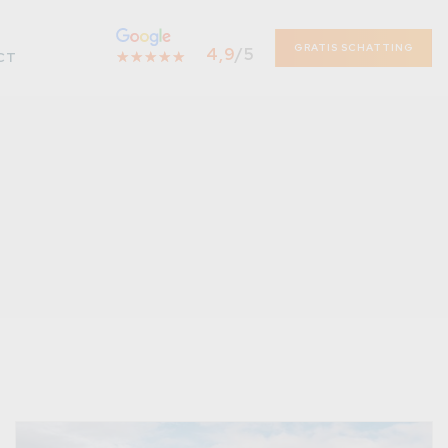
GRATIS SCHATTING
4,9
/5
☆
★
☆
★
☆
★
☆
★
☆
★
CT