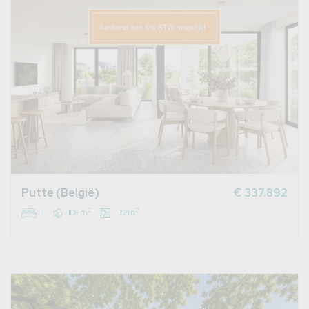
Putte (België)
€ 337.892
2
2
1
109m
122m