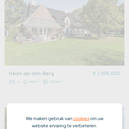
Heist-op-den-Berg
€ 1.095.000
2
2
4
406m
3698m
We maken gebruik van
cookies
om uw
website ervaring te verbeteren.