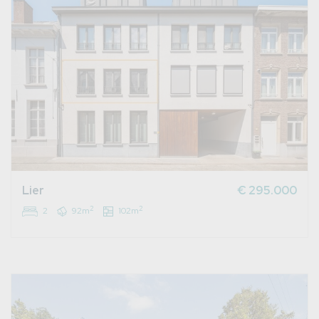
Lier
€ 295.000
2
2
2
92m
102m