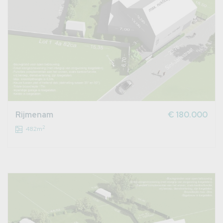
Rijmenam
€ 180.000
2
482m