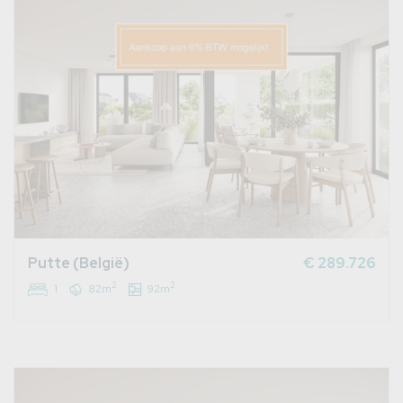
Putte (België)
€ 289.726
2
2
1
82m
92m