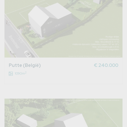
Putte (België)
€ 240.000
2
1090m