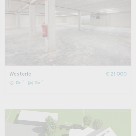
Westerlo
€ 21.000
2
2
13m
13m