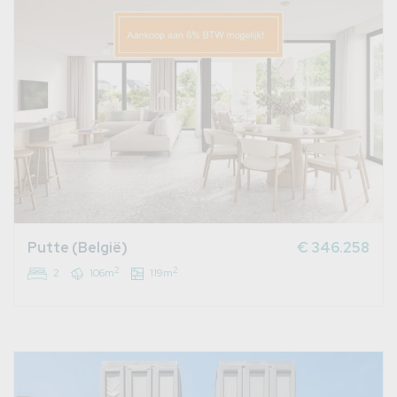
Putte (België)
€ 346.258
2
2
2
106m
119m