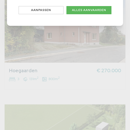
AANPASSEN
ALLES AANVAARDEN
Hoegaarden
€ 270.000
2
2
3
131m
800m