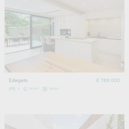
Edegem
€ 789.000
2
2
4
197m
360m