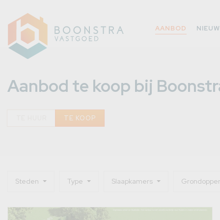
AANBOD
NIEU
Aanbod te koop bij Boonst
TE HUUR
TE KOOP
Steden
Type
Slaapkamers
Grondopper