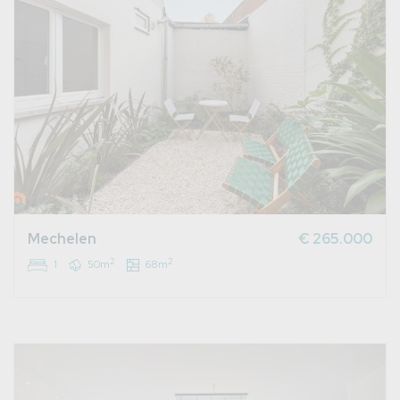
Mechelen
€ 265.000
2
2
1
50m
68m