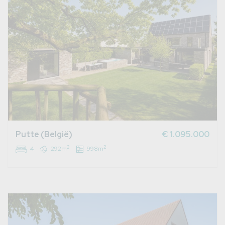
Putte (België)
€ 1.095.000
2
2
4
292m
998m