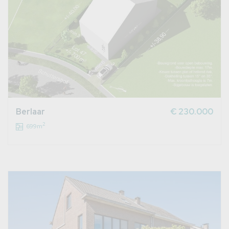
Berlaar
€ 230.000
2
699m