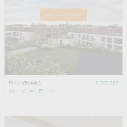
Putte (België)
€ 303.326
2
2
1
91m
101m