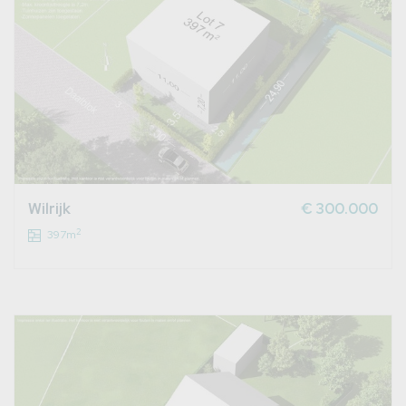
Wilrijk
€ 300.000
2
397m