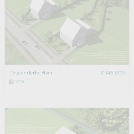
Tessenderlo-Ham
€ 145.000
2
1070m