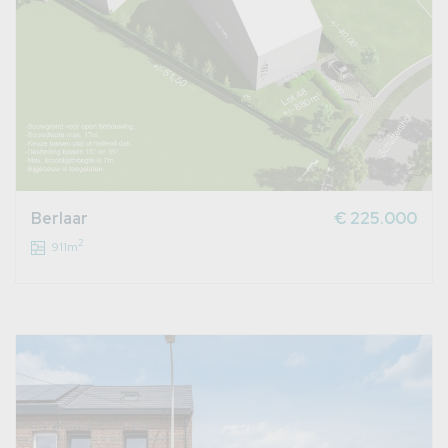
Berlaar
€ 225.000
2
911m