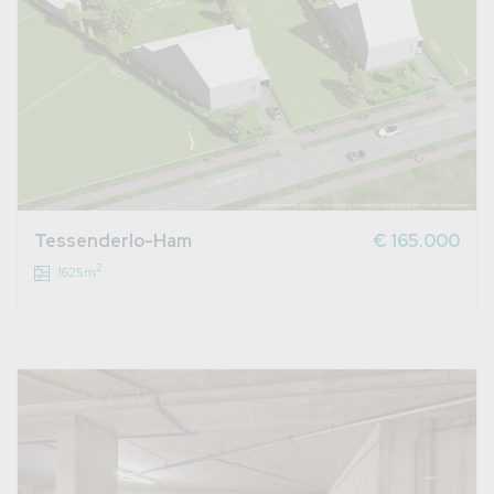
Tessenderlo-Ham
€ 165.000
2
1625m