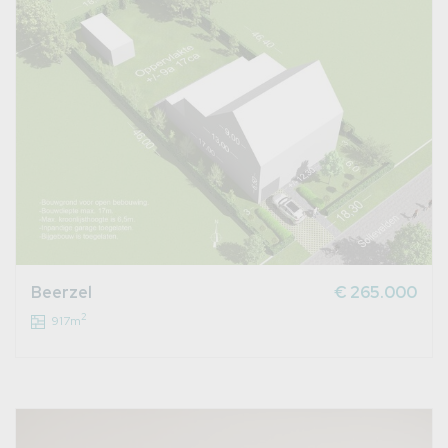
Beerzel
€ 265.000
2
917m