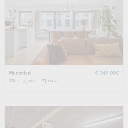
Mechelen
€ 348.000
2
2
2
101m
104m