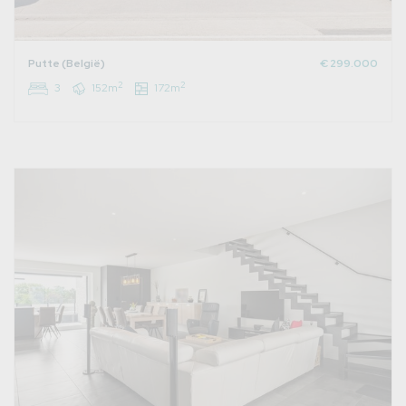
Putte (België)
€ 299.000
2
2
3
152m
172m