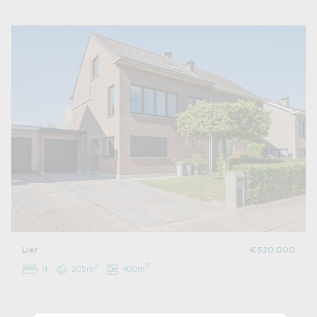
Lier
€ 520.000
2
2
4
205m
400m