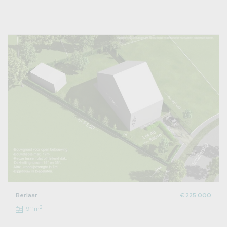
Berlaar
€ 225.000
2
911m