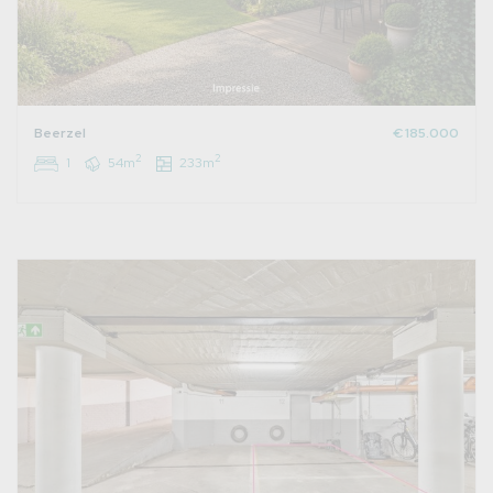
Beerzel
€ 185.000
2
2
1
54m
233m