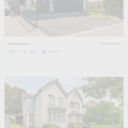
Kampenhout
€ 649.000
2
2
3
166m
422m