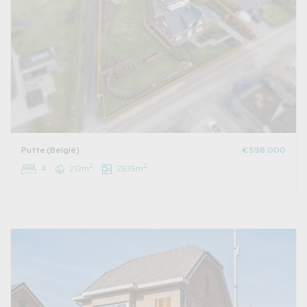
Putte (België)
€ 598.000
2
2
4
212m
2935m