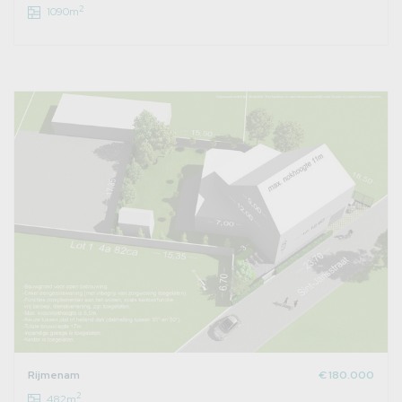
2
1090m
Rijmenam
€ 180.000
2
482m