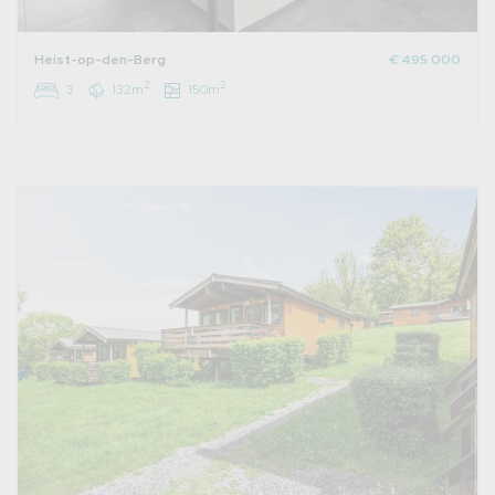
Heist-op-den-Berg
€ 495.000
2
2
3
132m
150m