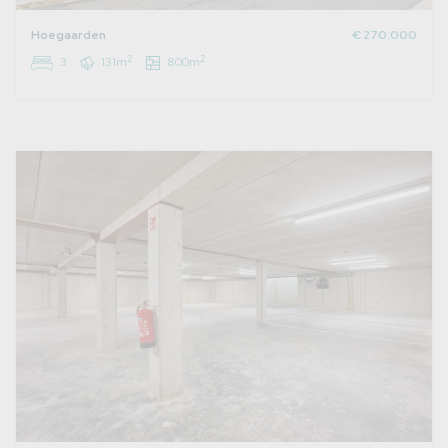
Hoegaarden
€ 270.000
2
2
3
131m
800m