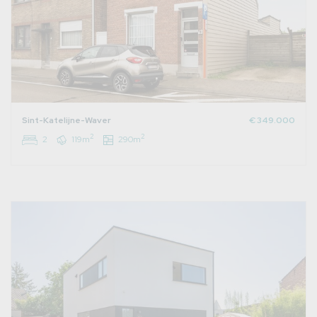
Sint-Katelijne-Waver
€ 349.000
2
2
2
119m
290m