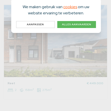
We maken gebruik van
cookies
om uw
website ervaring te verbeteren.
AANPASSEN
ALLES AANVAARDEN
Reet
€ 449.000
2
2
2
158m
275m