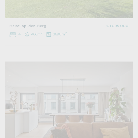
Heist-op-den-Berg
€ 1.095.000
2
2
4
406m
3698m