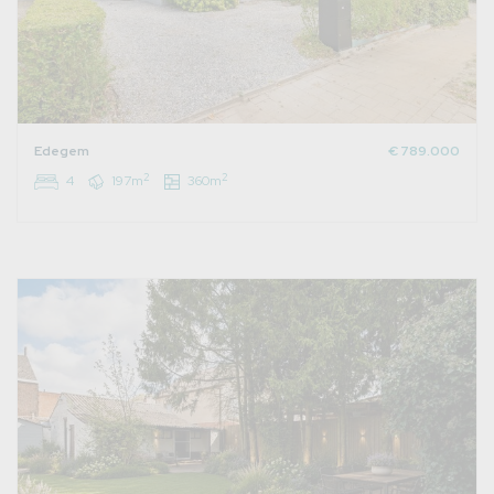
Edegem
€ 789.000
2
2
4
197m
360m