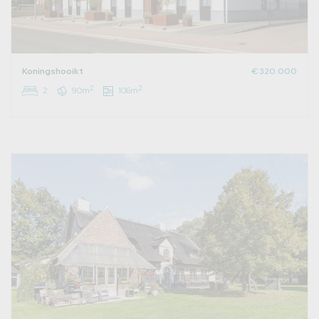
Koningshooikt
€ 320.000
2
2
2
90m
106m