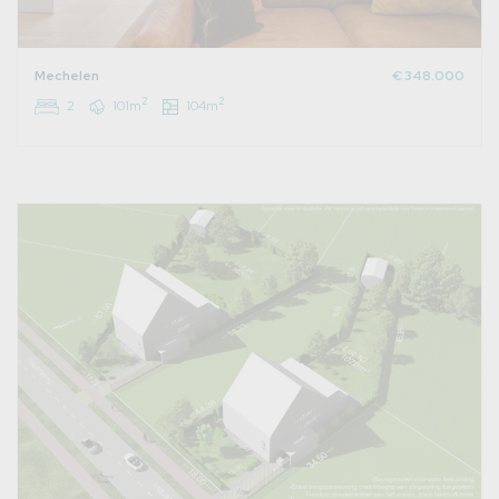
Mechelen
€ 348.000
2
2
2
101m
104m