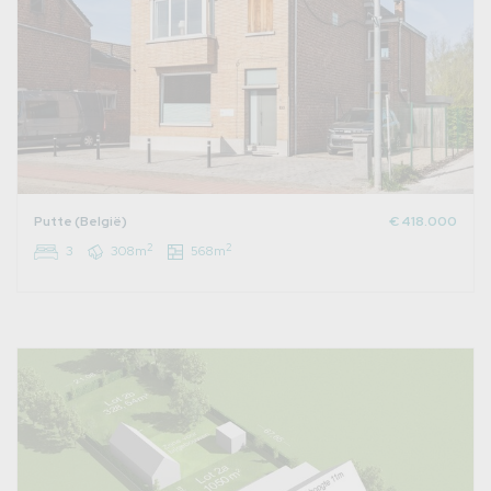
Putte (België)
€ 418.000
2
2
3
308m
568m