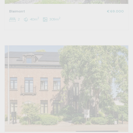
Blaimont
€ 69.000
2
2
2
40m
309m