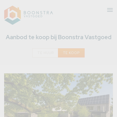
Tog
nav
Aanbod te koop bij Boonstra Vastgoed
TE HUUR
TE KOOP