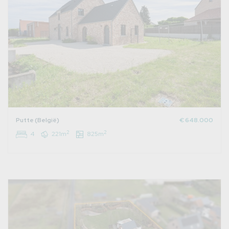
Putte (België)
€ 648.000
2
2
4
221m
825m