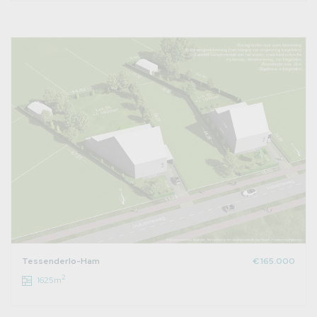
Tessenderlo-Ham
€ 165.000
2
1625m