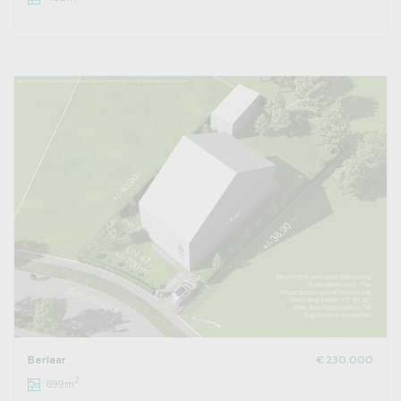
Berlaar
€ 230.000
2
699m