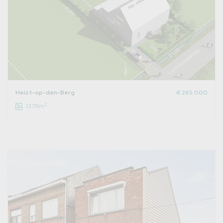
Heist-op-den-Berg
€ 265.000
2
1378m