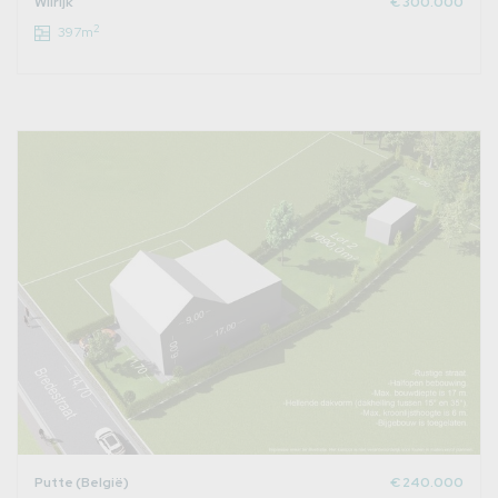
Wilrijk
€ 300.000
2
397m
Putte (België)
€ 240.000