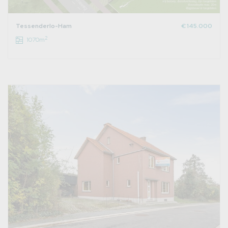
Tessenderlo-Ham
€ 145.000
2
1070m