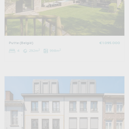
Putte (België)
€ 1.095.000
2
2
4
292m
998m