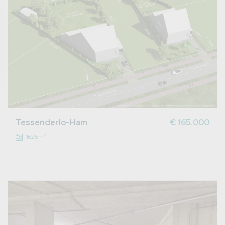
Tessenderlo-Ham
€ 165.000
2
1625m