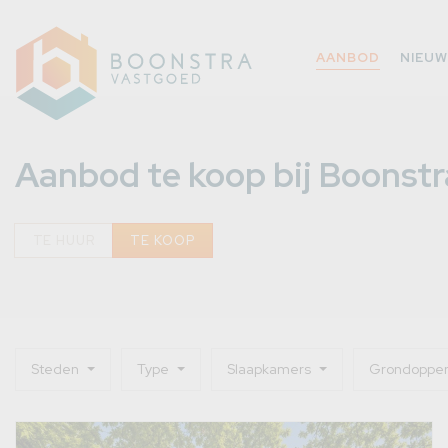
AANBOD
NIEU
Aanbod te koop bij Boonst
TE HUUR
TE KOOP
Steden
Type
Slaapkamers
Grondopper