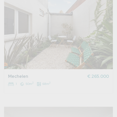
Mechelen
€ 265.000
2
2
1
50m
68m