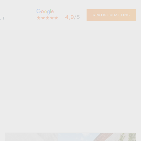
GRATIS SCHATTING
4,9
/5
☆
★
☆
★
☆
★
☆
★
☆
★
CT