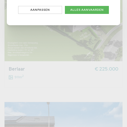
AANPASSEN
ALLES AANVAARDEN
Berlaar
€ 225.000
2
911m