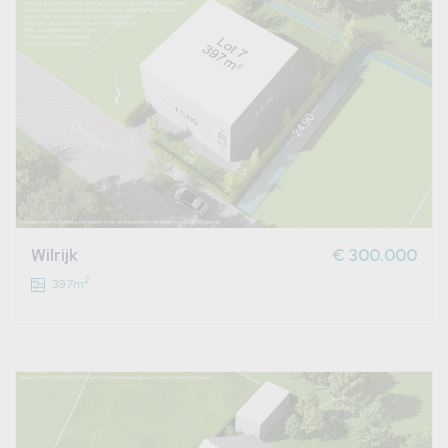
Wilrijk
€ 300.000
2
397m