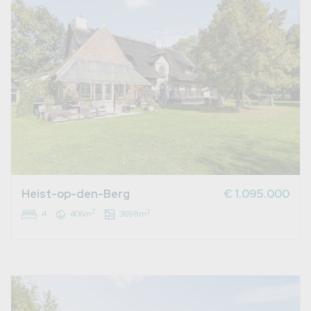
Heist-op-den-Berg
€ 1.095.000
2
2
4
406m
3698m