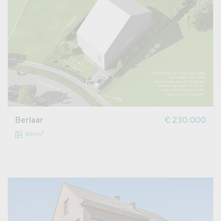
Berlaar
€ 230.000
2
699m