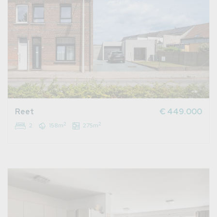
Reet
€ 449.000
2
2
2
158m
275m