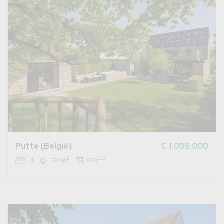
Putte (België)
€ 1.095.000
2
2
4
292m
998m