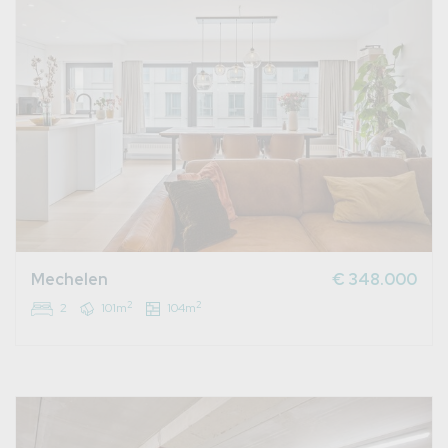
Mechelen
€ 348.000
2
2
2
101m
104m