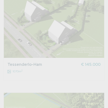
Tessenderlo-Ham
€ 145.000
2
1070m