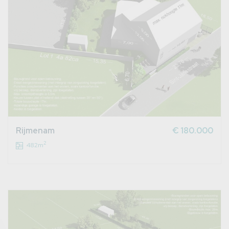
Rijmenam
€ 180.000
2
482m