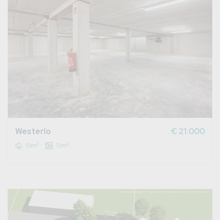
Westerlo
€ 21.000
2
2
13m
13m