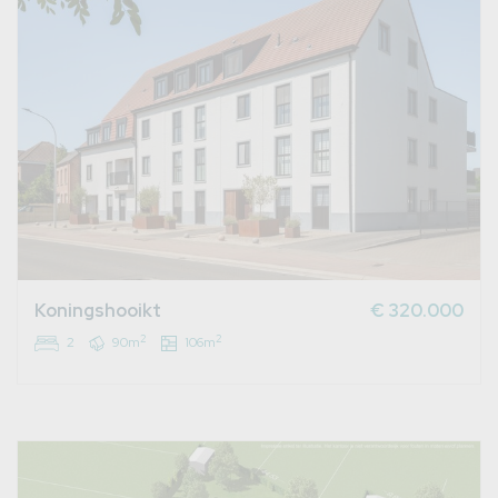
Koningshooikt
€ 320.000
2
2
2
90m
106m