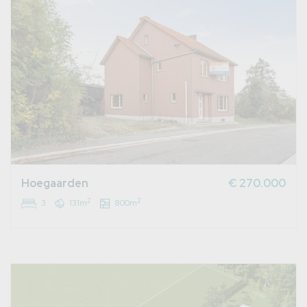
Hoegaarden
€ 270.000
2
2
3
131m
800m