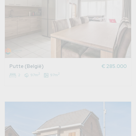
Putte (België)
€ 285.000
2
2
2
97m
97m