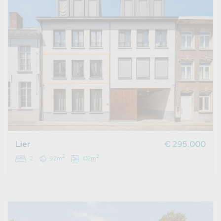
Lier
€ 295.000
2
2
2
92m
102m