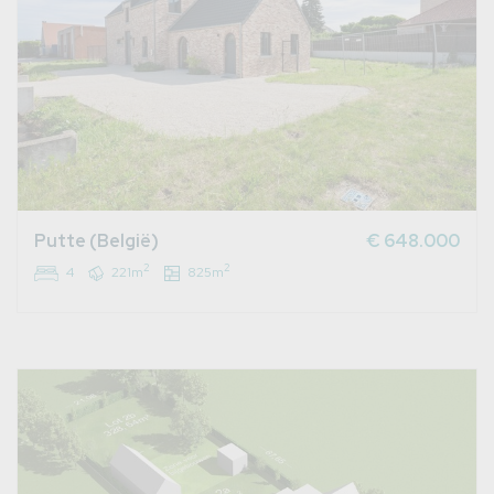
Putte (België)
€ 648.000
2
2
4
221m
825m