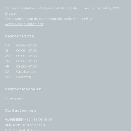
Beroepsinstituut van Vastgoedmakelaars (BIV), Luxemburgstraat 16, 1000
Brussel
Onderworpen aan de deontologische code van het BIV:
www.biv.be/plichtenleer
Kantoor Putte
MA
09:00 - 17:00
DI
09:00 - 17:00
WO
09:00 - 17:00
DO
09:00 - 17:00
VR
09:00 - 17:00
ZA
Op afspraak
ZO
Gesloten
Kantoor Mechelen
Op afspraak
Contacteer ons
ALGEMEEN:
+32 468 05 05 05
JEROEN:
+32 472 22 12 41
GIO:
+32 474 78 07 73