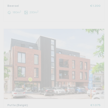
Beerzel
€ 1.200
2
2
180m
200m
Putte (België)
€ 1.075