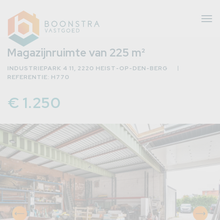
Tog
nav
Magazijnruimte van 225 m²
INDUSTRIEPARK 4 11, 2220 HEIST-OP-DEN-BERG
REFERENTIE: H770
eer
erug
€ 1.250