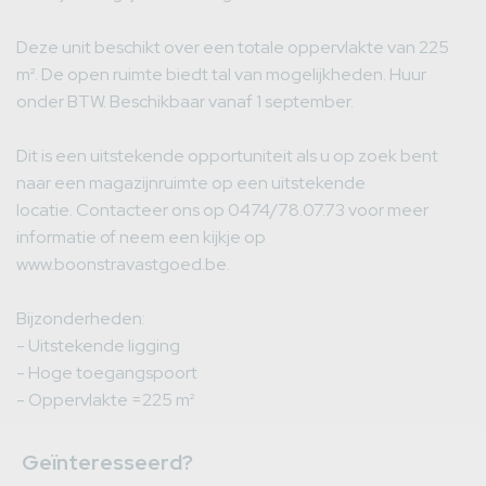
Deze unit beschikt over een totale oppervlakte van 225
m². De open ruimte biedt tal van mogelijkheden. Huur
onder BTW. Beschikbaar vanaf 1 september.
Dit is een uitstekende opportuniteit als u op zoek bent
naar een magazijnruimte op een uitstekende
locatie. Contacteer ons op 0474/78.07.73 voor meer
informatie of neem een kijkje op
www.boonstravastgoed.be.
Bijzonderheden:
- Uitstekende ligging
- Hoge toegangspoort
- Oppervlakte =225 m²
Geïnteresseerd?