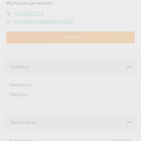
Wij helpen je verder!
0474780773
info@boonstravastgoed.be
CONTACT
Indeling
Gelijkvloers
Magazijn
Bebouwing
Bebouwing
Gesloten