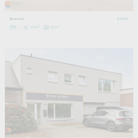
Beerzel
€ 940
2
2
1
58m
82m