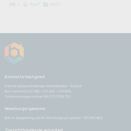
2
2
2
103m
137m
Boonstra Vastgoed
Erkend vastgoedmakelaar-bemiddelaar - België
BIV nummers 512.566 - 512.555 - 514.828
Ondernemingsnummer BE 0757.758.753
Waarborgorganisme
BA en borgstelling via NV AXA Belgium (polisnr. 730.390.160)
Toezichthoudende autoriteit