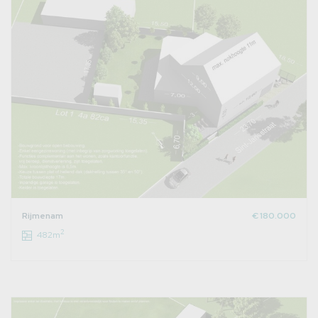
Rijmenam
€ 180.000
2
482m