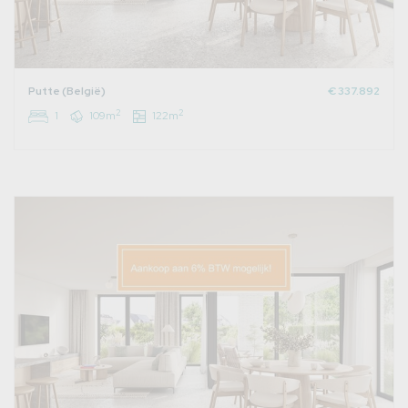
Putte (België)
€ 337.892
2
2
1
109m
122m