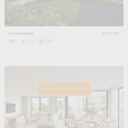
Putte (België)
€ 303.326
2
2
1
91m
101m