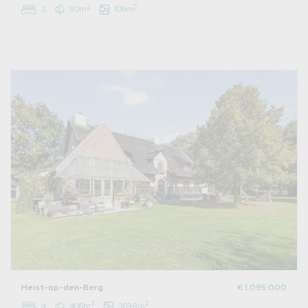
2
2
2
90m
106m
Heist-op-den-Berg
€ 1.095.000
2
2
4
406m
3698m