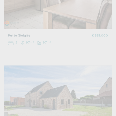
Putte (België)
€ 285.000
2
2
2
97m
97m