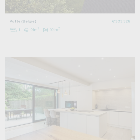
Putte (België)
€ 303.326
2
2
1
91m
101m