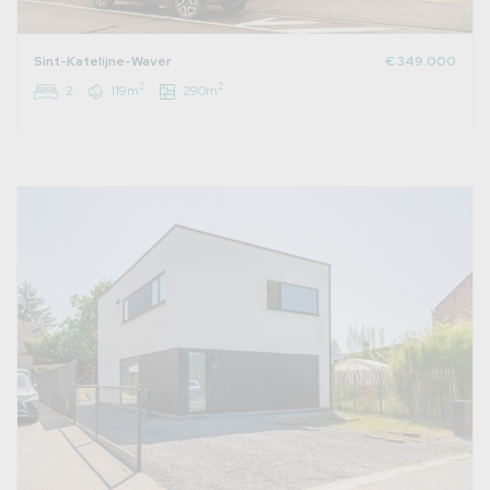
Sint-Katelijne-Waver
€ 349.000
2
2
2
119m
290m