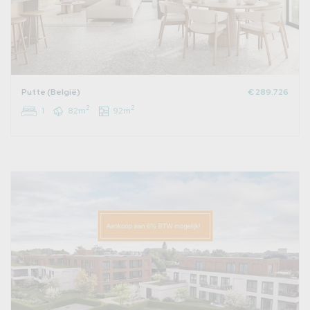
Putte (België)
€ 289.726
2
2
1
82m
92m