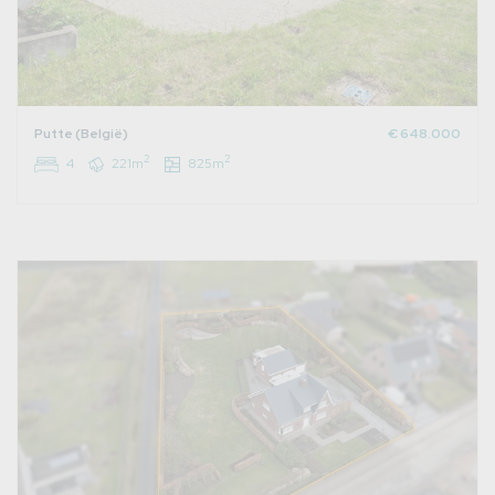
Putte (België)
€ 648.000
2
2
4
221m
825m