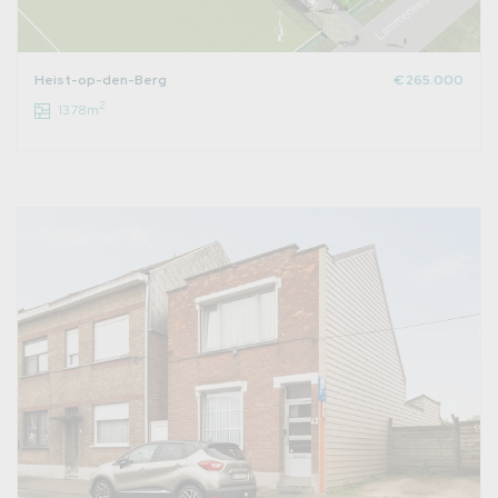
Heist-op-den-Berg
€ 265.000
2
1378m