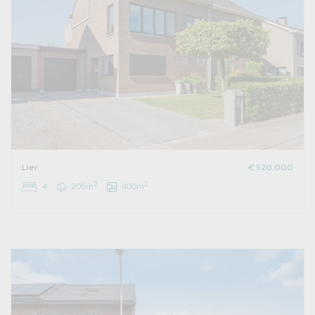
Lier
€ 520.000
2
2
4
205m
400m