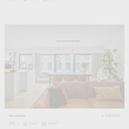
Mechelen
€ 348.000
2
2
2
101m
104m