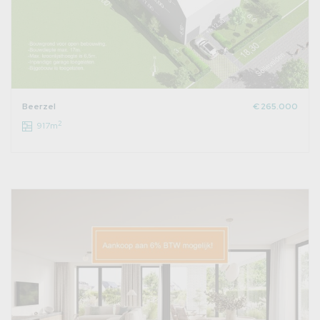
Beerzel
€ 265.000
2
917m