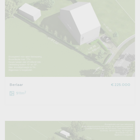
Berlaar
€ 225.000
2
911m