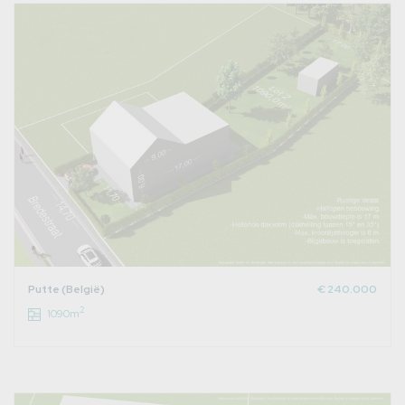
Putte (België)
€ 240.000
2
1090m