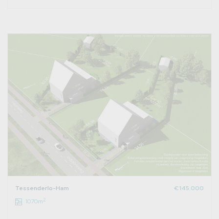
Tessenderlo-Ham
€ 145.000
2
1070m