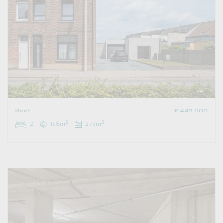
Reet
€ 449.000
2
2
2
158m
275m