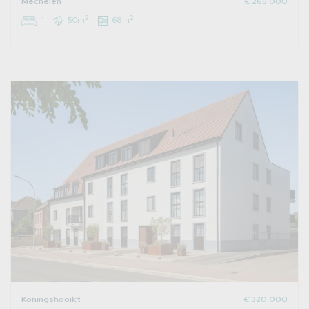
Mechelen
€ 265.000
2
2
1
50m
68m
Koningshooikt
€ 320.000