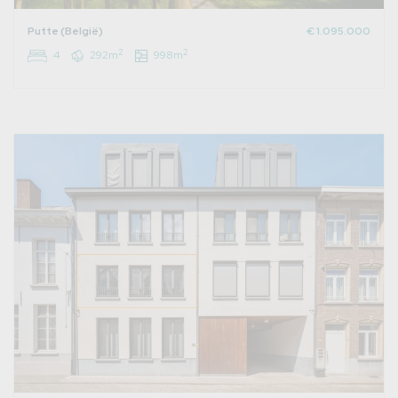
Putte (België)
€ 1.095.000
2
2
4
292m
998m