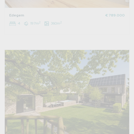
Edegem
€ 789.000
2
2
4
197m
360m