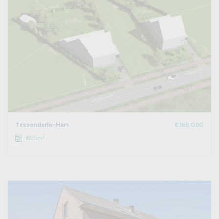
Tessenderlo-Ham
€ 165.000
2
1625m