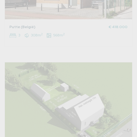
Putte (België)
€ 418.000
2
2
3
308m
568m