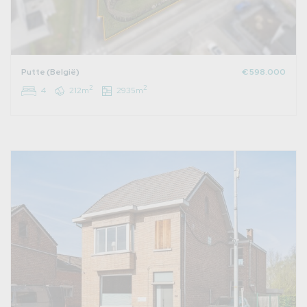
Putte (België)
€ 598.000
2
2
4
212m
2935m