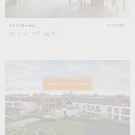
Putte (België)
€ 346.258
2
2
2
106m
119m