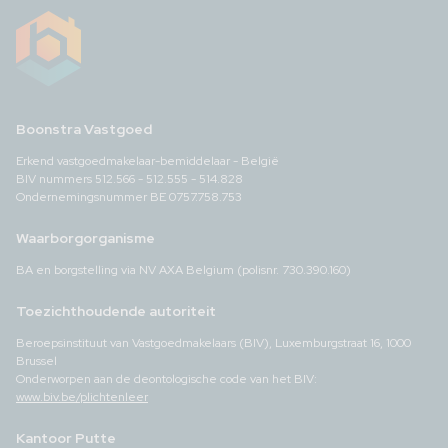
Boonstra Vastgoed
Erkend vastgoedmakelaar-bemiddelaar - België
BIV nummers 512.566 - 512.555 - 514.828
Ondernemingsnummer BE 0757.758.753
Waarborgorganisme
BA en borgstelling via NV AXA Belgium (polisnr. 730.390.160)
Toezichthoudende autoriteit
Beroepsinstituut van Vastgoedmakelaars (BIV), Luxemburgstraat 16, 1000
Brussel
Onderworpen aan de deontologische code van het BIV:
www.biv.be/plichtenleer
Kantoor Putte