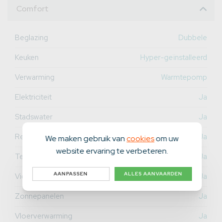
Comfort
Beglazing
Dubbele
Keuken
Hyper-geïnstalleerd
Verwarming
Warmtepomp
Elektriciteit
Ja
Stadswater
Ja
Regenwater
Ja
We maken gebruik van
cookies
om uw
website ervaring te verbeteren.
Telefoon
Ja
AANPASSEN
ALLES AANVAARDEN
Videofoon
Ja
Zonnepanelen
Ja
Vloerverwarming
Ja