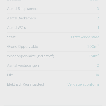
Aantal Slaapkamers
3
Aantal Badkamers
2
Aantal WC’s
1
Staat
Uitstekende staat
2
Grond Oppervlakte
200m
2
Woonoppervlakte (indicatief)
174m
Aantal Verdiepingen
2
Lift
Ja
Elektrisch Keuringattest
Verkregen,conform