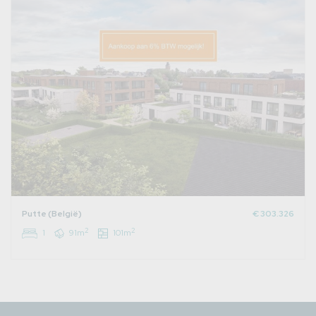
Putte (België)
€ 303.326
2
2
1
91m
101m