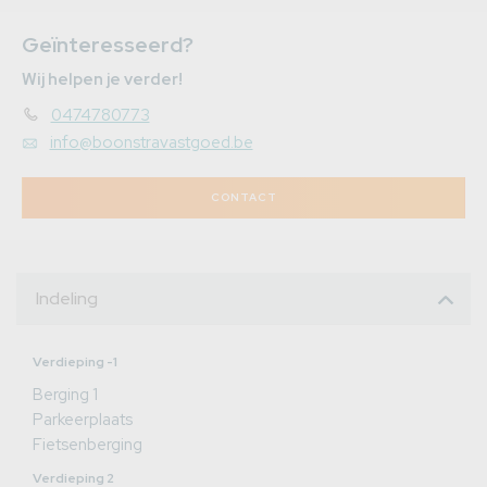
Geïnteresseerd?
Wij helpen je verder!
0474780773
info@boonstravastgoed.be
CONTACT
Indeling
Verdieping -1
Berging 1
Parkeerplaats
Fietsenberging
Verdieping 2