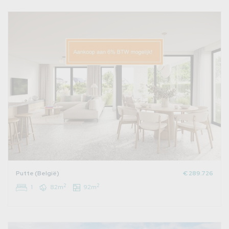
Putte (België)
€ 289.726
2
2
1
82m
92m