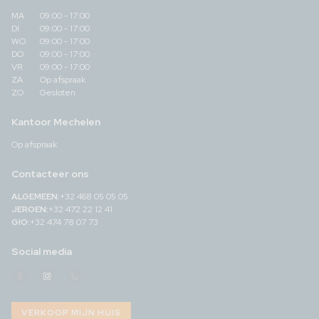
MA
09:00 - 17:00
DI
09:00 - 17:00
WO
09:00 - 17:00
DO
09:00 - 17:00
VR
09:00 - 17:00
ZA
Op afspraak
ZO
Gesloten
Kantoor Mechelen
Op afspraak
Contacteer ons
ALGEMEEN:
+32 468 05 05 05
JEROEN:
+32 472 22 12 41
GIO:
+32 474 78 07 73
Social media
Facebook
Instagram
Telefoonnummer
Boonstra
Boonstra
Boonstra
Vastgoed
Vastgoed
Vastgoed
VERKOOP MIJN HUIS