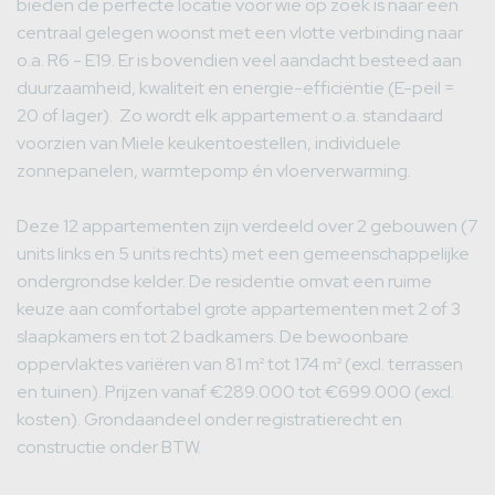
bieden de perfecte locatie voor wie op zoek is naar een
centraal gelegen woonst met een vlotte verbinding naar
o.a. R6 - E19. Er is bovendien veel aandacht besteed aan
duurzaamheid, kwaliteit en energie-efficiëntie (E-peil =
20 of lager). Zo wordt elk appartement o.a. standaard
voorzien van Miele keukentoestellen, individuele
zonnepanelen, warmtepomp én vloerverwarming.
Deze 12 appartementen zijn verdeeld over 2 gebouwen (7
units links en 5 units rechts) met een gemeenschappelijke
ondergrondse kelder. De residentie omvat een ruime
keuze aan comfortabel grote appartementen met 2 of 3
slaapkamers en tot 2 badkamers. De bewoonbare
oppervlaktes variëren van 81 m² tot 174 m² (excl. terrassen
en tuinen). Prijzen vanaf €289.000 tot €699.000 (excl.
kosten). Grondaandeel onder registratierecht en
constructie onder BTW.