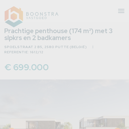
Tog
nav
Prachtige penthouse (174 m²) met 3
slpkrs en 2 badkamers
SPOELSTRAAT 2 B5, 2580 PUTTE (BELGIË)
eer
REFERENTIE: 1612/12
erug
€ 699.000