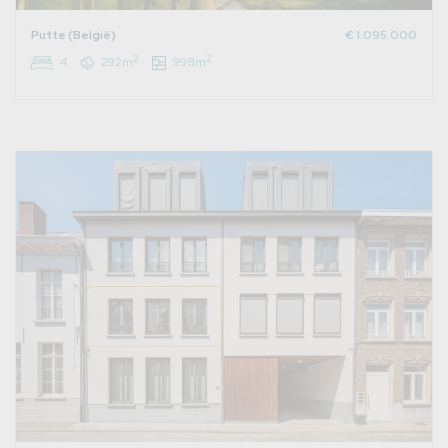
Putte (België)
€ 1.095.000
2
2
4
292m
998m