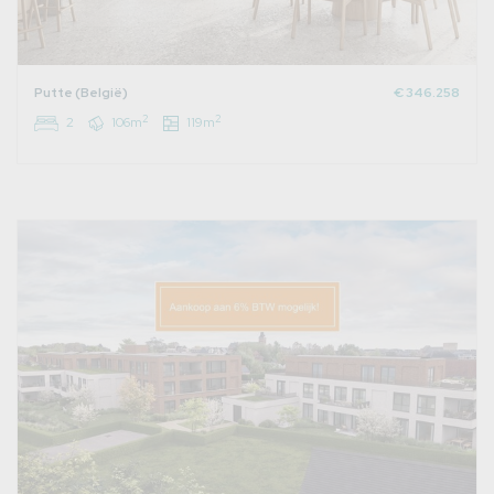
Putte (België)
€ 346.258
2
2
2
106m
119m