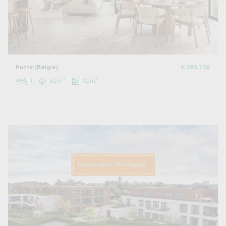
Putte (België)
€ 289.726
2
2
1
82m
92m