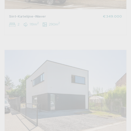
Sint-Katelijne-Waver
€ 349.000
2
2
2
119m
290m