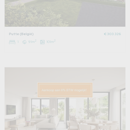
Putte (België)
€ 303.326
2
2
1
91m
101m