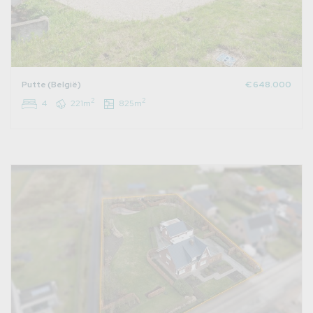
Putte (België)
€ 648.000
2
2
4
221m
825m