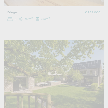
Edegem
€ 789.000
2
2
4
197m
360m