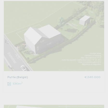
Putte (België)
€ 240.000
2
1090m