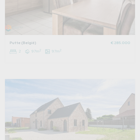
Putte (België)
€ 285.000
2
2
2
97m
97m