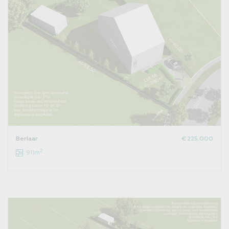
Berlaar
€ 225.000
2
911m