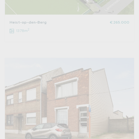
Heist-op-den-Berg
€ 265.000
2
1378m