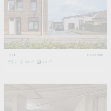
Reet
€ 449.000
2
2
2
158m
275m