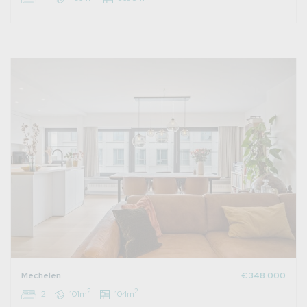
Mechelen
€ 348.000
2
2
2
101m
104m