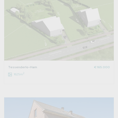
Tessenderlo-Ham
€ 165.000
2
1625m