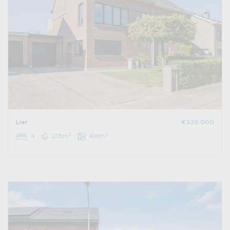
Lier
€ 520.000
2
2
4
205m
400m