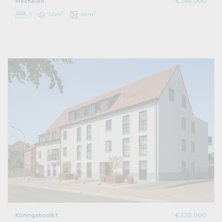
Mechelen
€ 265.000
2
2
1
50m
68m
Koningshooikt
€ 320.000