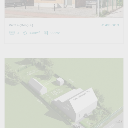
Putte (België)
€ 418.000
2
2
3
308m
568m