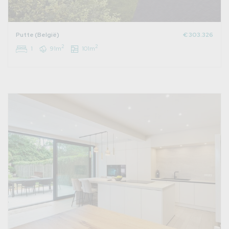
Putte (België)
€ 303.326
2
2
1
91m
101m