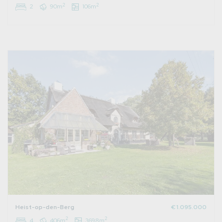
2
2
2
90m
106m
Heist-op-den-Berg
€ 1.095.000
2
2
4
406m
3698m