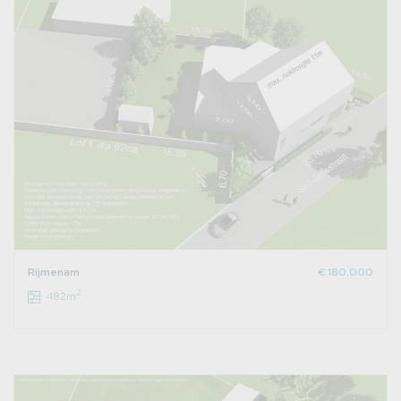
Rijmenam
€ 180.000
2
482m