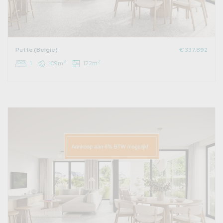
Putte (België)
€ 337.892
2
2
1
109m
122m