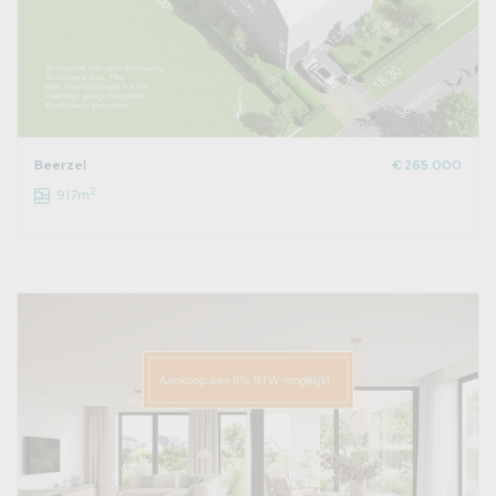
Beerzel
€ 265.000
2
917m