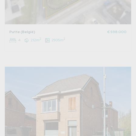
Putte (België)
€ 598.000
2
2
4
212m
2935m