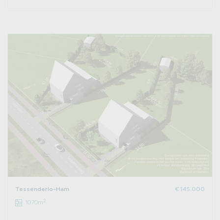
Tessenderlo-Ham
€ 145.000
2
1070m