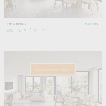
Putte (België)
€ 337.892
2
2
1
109m
122m