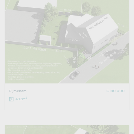
Rijmenam
€ 180.000
2
482m