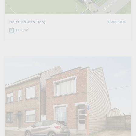
Heist-op-den-Berg
€ 265.000
2
1378m