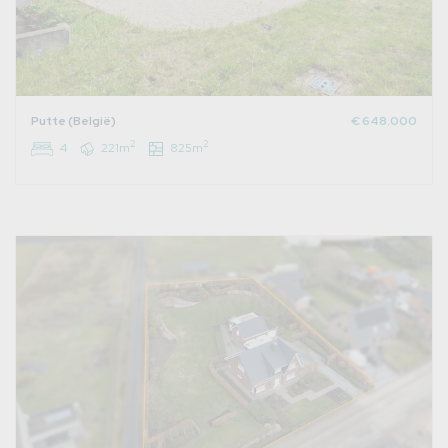
Putte (België)
€ 648.000
2
2
4
221m
825m