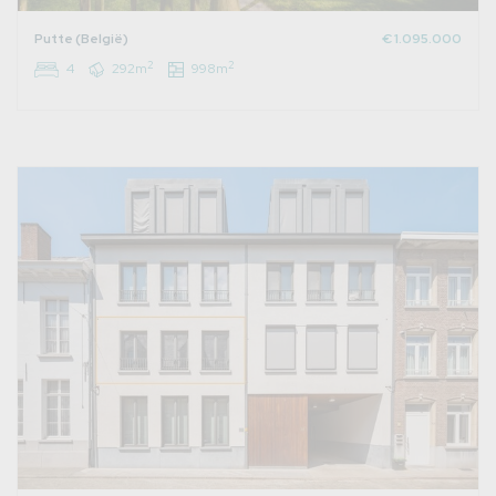
Putte (België)
€ 1.095.000
2
2
4
292m
998m