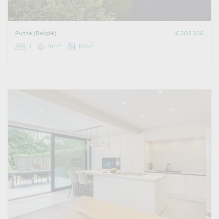
Putte (België)
€ 303.326
2
2
1
91m
101m