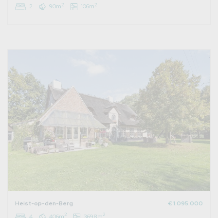
2
2
2
90m
106m
Heist-op-den-Berg
€ 1.095.000
2
2
4
406m
3698m