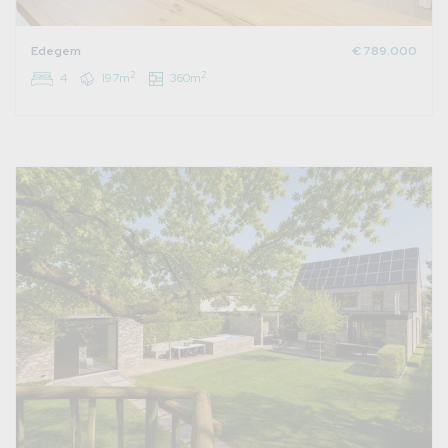
Edegem
€ 789.000
2
2
4
197m
360m