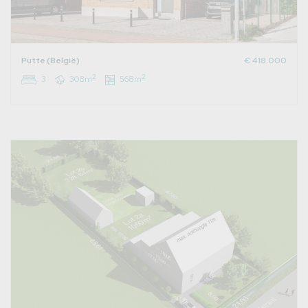
Putte (België)
€ 418.000
2
2
3
308m
568m