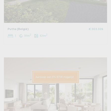
Putte (België)
€ 303.326
2
2
1
91m
101m