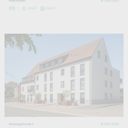
Mechelen
€ 265.000
2
2
1
50m
68m
Koningshooikt
€ 320.000