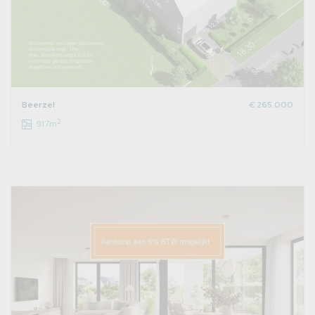
Beerzel
€ 265.000
2
917m