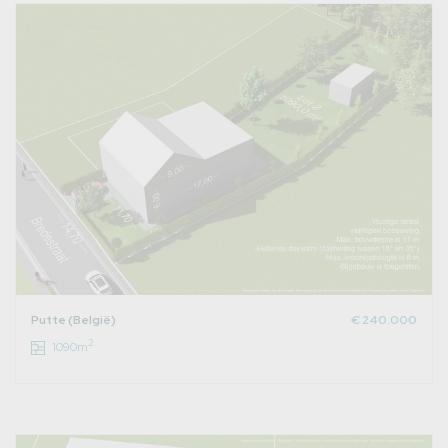
Putte (België)
€ 240.000
2
1090m