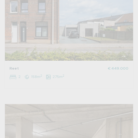
Reet
€ 449.000
2
2
2
158m
275m