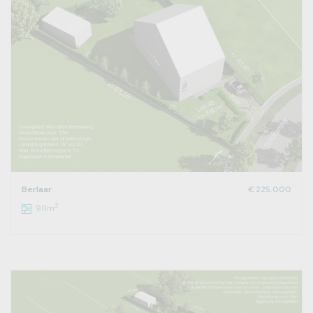
Berlaar
€ 225.000
2
911m