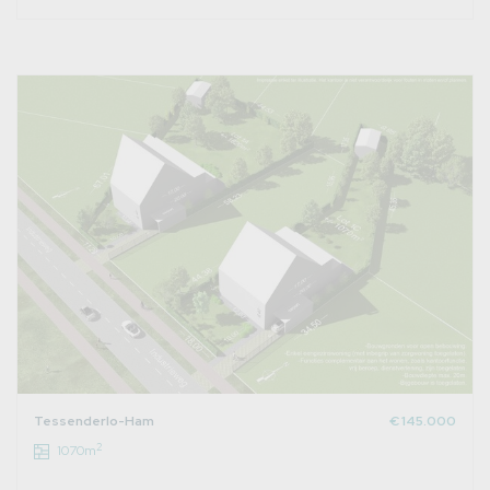
Tessenderlo-Ham
€ 145.000
2
1070m