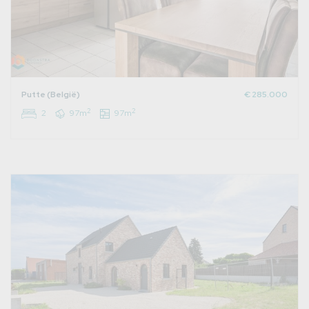
Putte (België)
€ 285.000
2
2
2
97m
97m