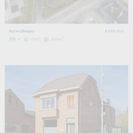
Putte (België)
€ 598.000
2
2
4
212m
2935m