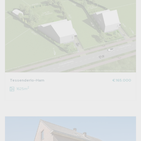
Tessenderlo-Ham
€ 165.000
2
1625m