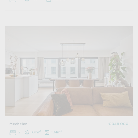
Mechelen
€ 348.000
2
2
2
101m
104m