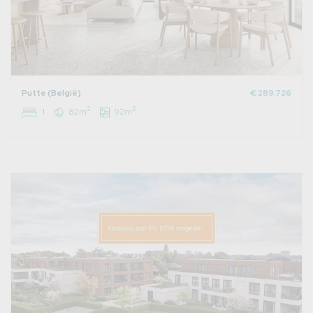
Putte (België)
€ 289.726
2
2
1
82m
92m