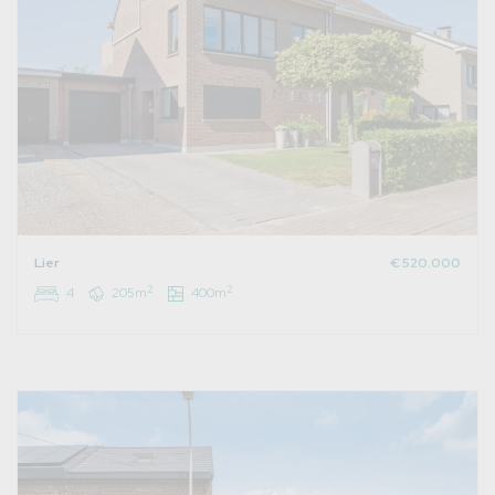
Lier
€ 520.000
2
2
4
205m
400m