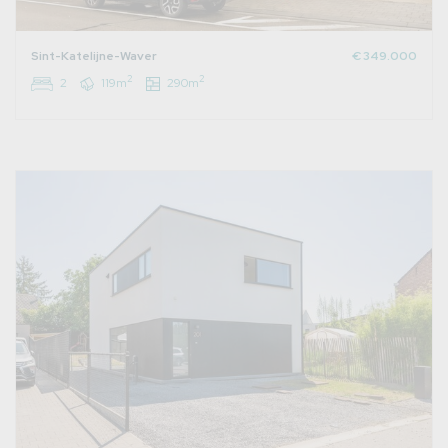
Sint-Katelijne-Waver
€ 349.000
2
2
2
119m
290m