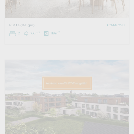
Putte (België)
€ 346.258
2
2
2
106m
119m