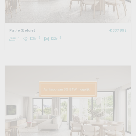
Putte (België)
€ 337.892
2
2
1
109m
122m