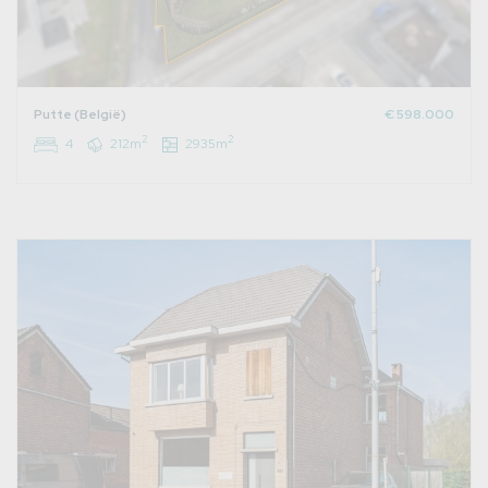
Putte (België)
€ 598.000
2
2
4
212m
2935m