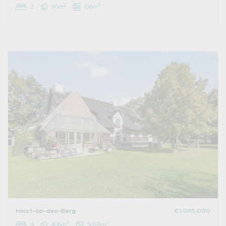
2
2
2
90m
106m
Heist-op-den-Berg
€ 1.095.000
2
2
4
406m
3698m