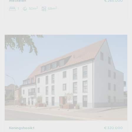
Mechelen
€ 265.000
2
2
1
50m
68m
Koningshooikt
€ 320.000