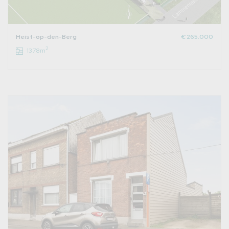
Heist-op-den-Berg
€ 265.000
2
1378m