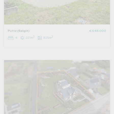
Putte (België)
€ 648.000
2
2
4
221m
825m