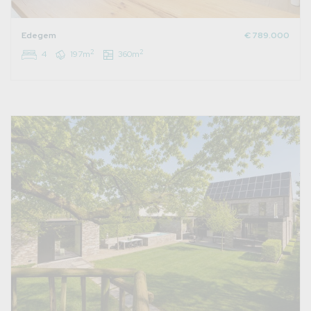
Edegem
€ 789.000
2
2
4
197m
360m