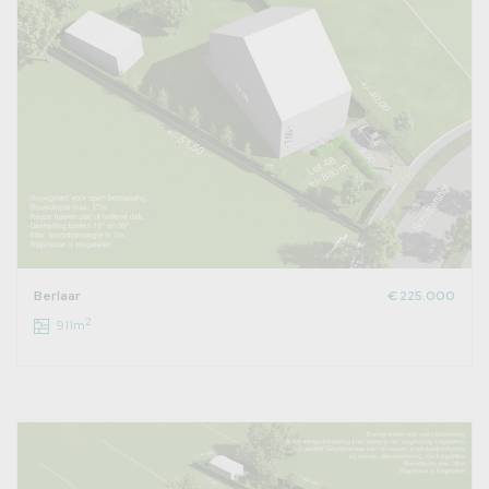
Berlaar
€ 225.000
2
911m