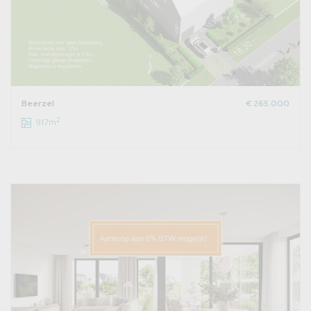
Beerzel
€ 265.000
2
917m