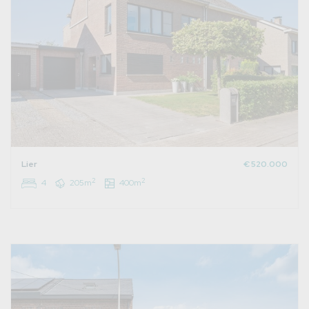
Lier
€ 520.000
2
2
4
205m
400m