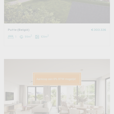
Putte (België)
€ 303.326
2
2
1
91m
101m