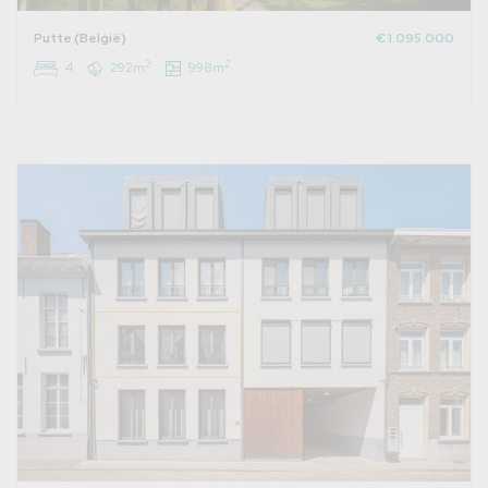
Putte (België)
€ 1.095.000
2
2
4
292m
998m