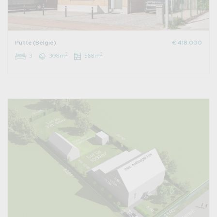
Putte (België)
€ 418.000
2
2
3
308m
568m