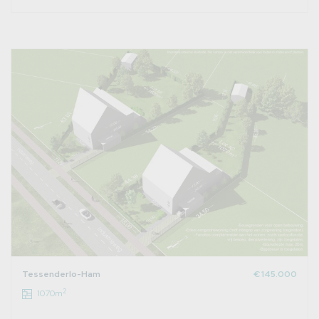
Tessenderlo-Ham
€ 145.000
2
1070m