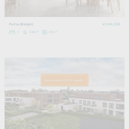
Putte (België)
€ 346.258
2
2
2
106m
119m