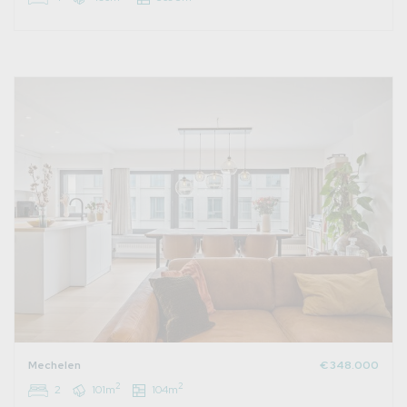
Mechelen
€ 348.000
2
2
2
101m
104m