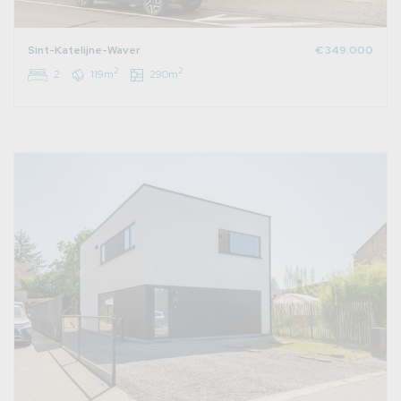
Sint-Katelijne-Waver
€ 349.000
2
2
2
119m
290m