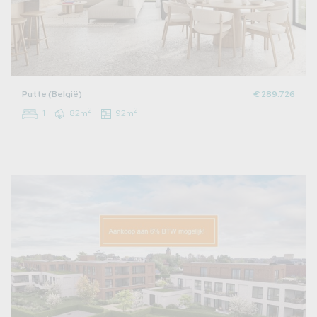
Putte (België)
€ 289.726
2
2
1
82m
92m