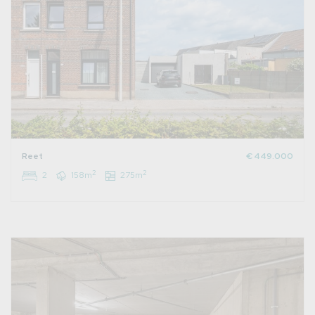
Reet
€ 449.000
2
2
2
158m
275m