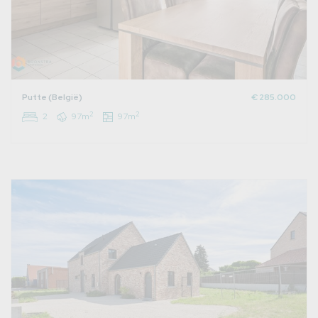
Putte (België)
€ 285.000
2
2
2
97m
97m