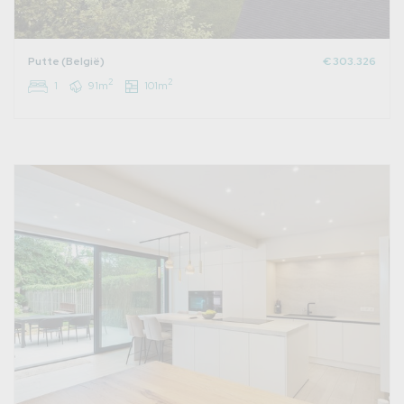
Putte (België)
€ 303.326
2
2
1
91m
101m