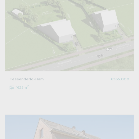
Tessenderlo-Ham
€ 165.000
2
1625m