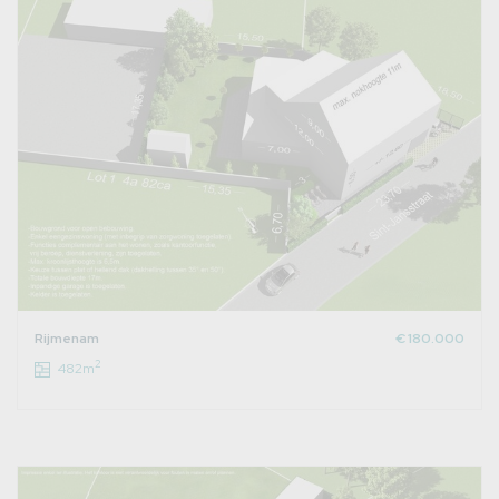
Rijmenam
€ 180.000
2
482m