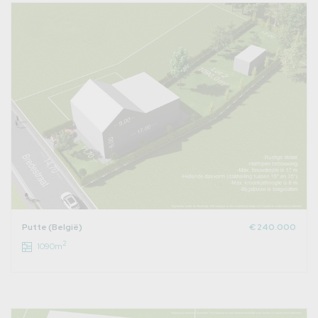
Putte (België)
€ 240.000
2
1090m