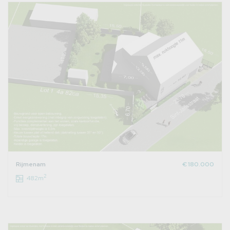
Rijmenam
€ 180.000
2
482m