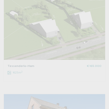
Tessenderlo-Ham
€ 165.000
2
1625m