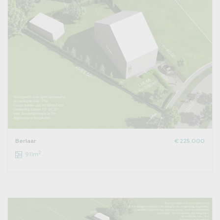
Berlaar
€ 225.000
2
911m