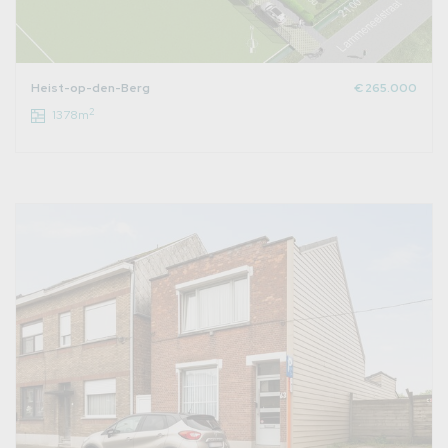
Heist-op-den-Berg
€ 265.000
2
1378m