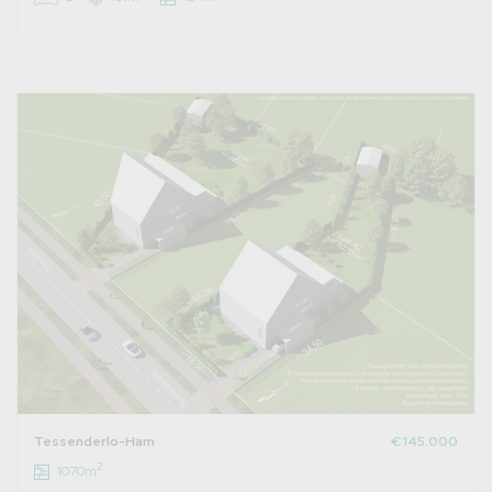
Tessenderlo-Ham
€ 145.000
2
1070m