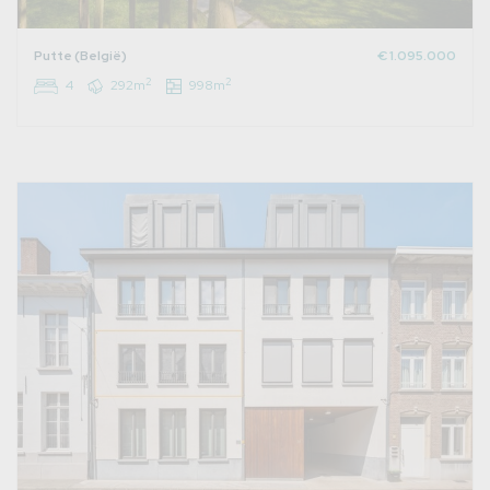
Putte (België)
€ 1.095.000
2
2
4
292m
998m