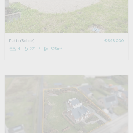
Putte (België)
€ 648.000
2
2
4
221m
825m