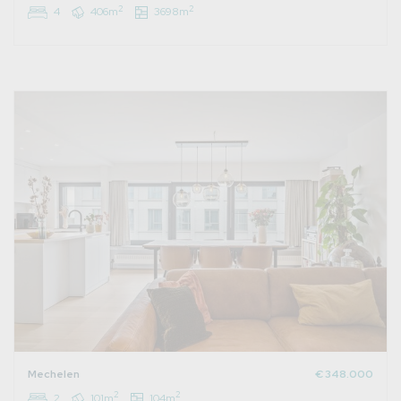
2
2
4
406m
3698m
Mechelen
€ 348.000
2
2
2
101m
104m