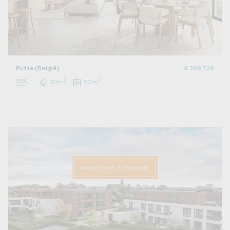
Putte (België)
€ 289.726
2
2
1
82m
92m