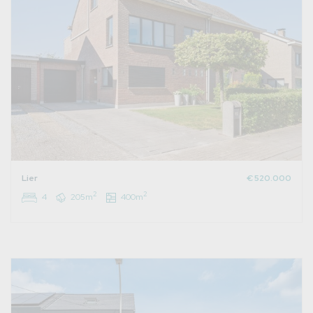
Lier
€ 520.000
2
2
4
205m
400m