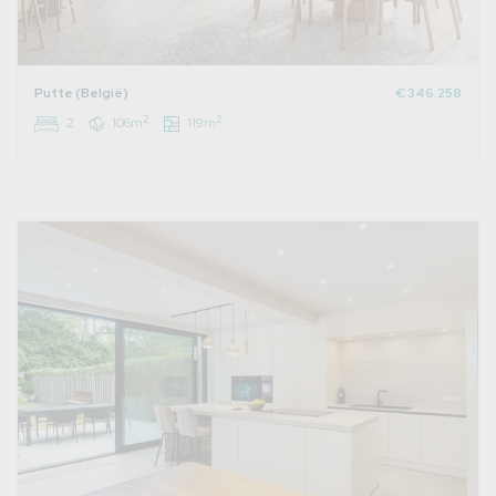
Putte (België)
€ 346.258
2
2
2
106m
119m