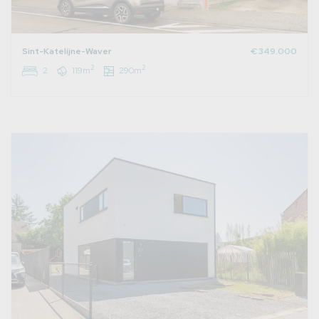
Sint-Katelijne-Waver
€ 349.000
2
2
2
119m
290m