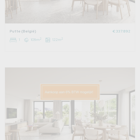
Putte (België)
€ 337.892
2
2
1
109m
122m