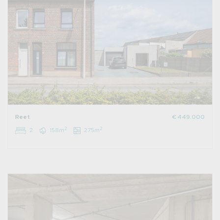
Reet
€ 449.000
2
2
2
158m
275m