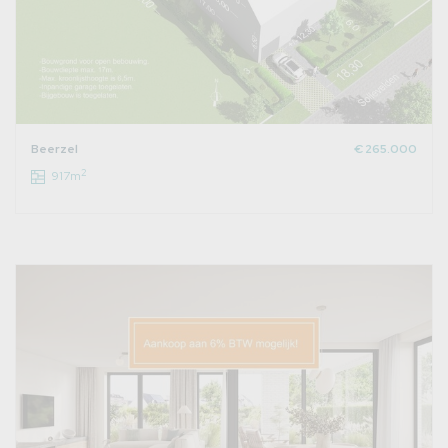
Beerzel
€ 265.000
2
917m