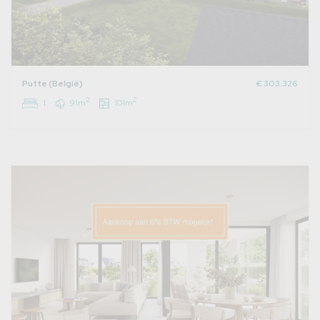
Putte (België)
€ 303.326
2
2
1
91m
101m