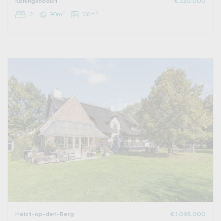
Koningshooikt
€ 320.000
2
2
2
90m
106m
Heist-op-den-Berg
€ 1.095.000