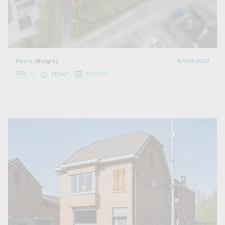
Putte (België)
€ 598.000
2
2
4
212m
2935m