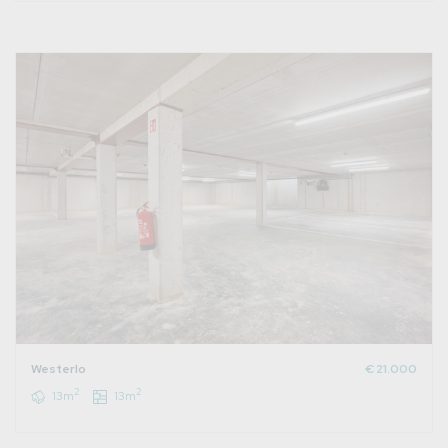
Westerlo
€ 21.000
2
2
13m
13m