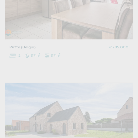
Putte (België)
€ 285.000
2
2
2
97m
97m