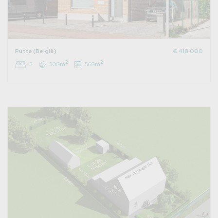
Putte (België)
€ 418.000
2
2
3
308m
568m