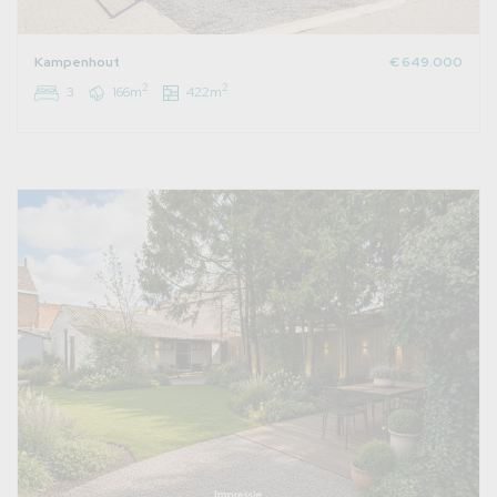
Kampenhout
€ 649.000
2
2
3
166m
422m