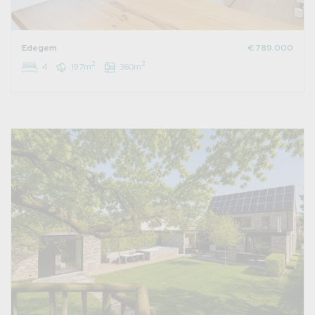
Edegem
€ 789.000
2
2
4
197m
360m