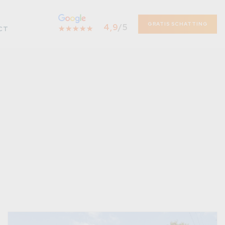
GRATIS SCHATTING
4,9
/5
☆
★
☆
★
☆
★
☆
★
☆
★
CT