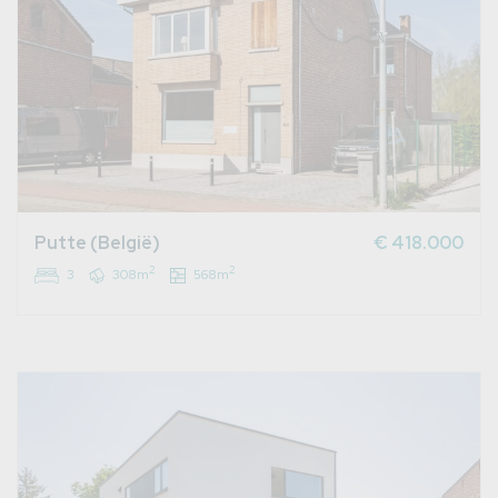
Putte (België)
€ 418.000
2
2
3
308m
568m