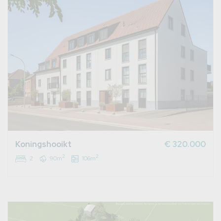
Koningshooikt
€ 320.000
2
2
2
90m
106m