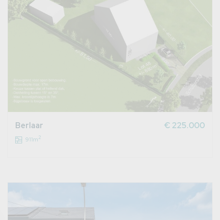
Berlaar
€ 225.000
2
911m