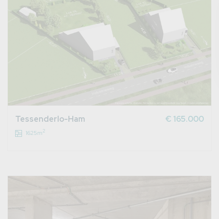
Tessenderlo-Ham
€ 165.000
2
1625m