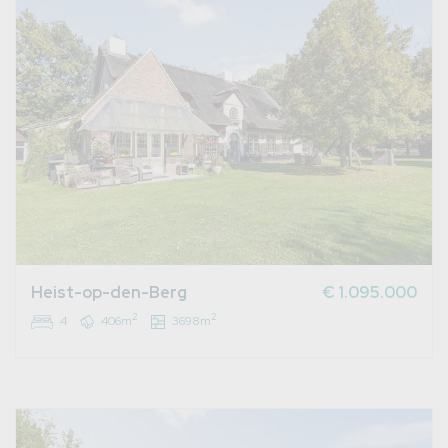
Heist-op-den-Berg
€ 1.095.000
2
2
4
406m
3698m