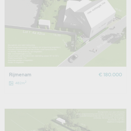
Rijmenam
€ 180.000
2
482m