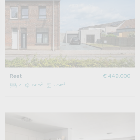
Reet
€ 449.000
2
2
2
158m
275m