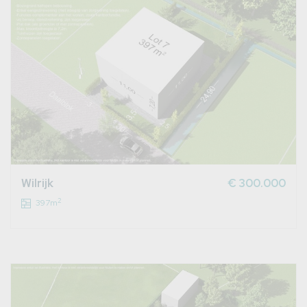
Wilrijk
€ 300.000
2
397m