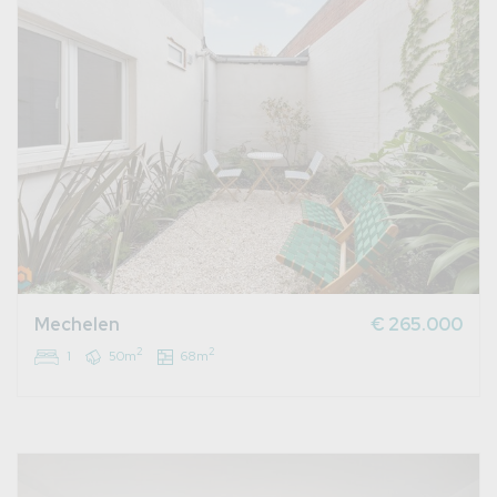
Mechelen
€ 265.000
2
2
1
50m
68m