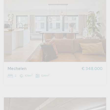
Mechelen
€ 348.000
2
2
2
101m
104m