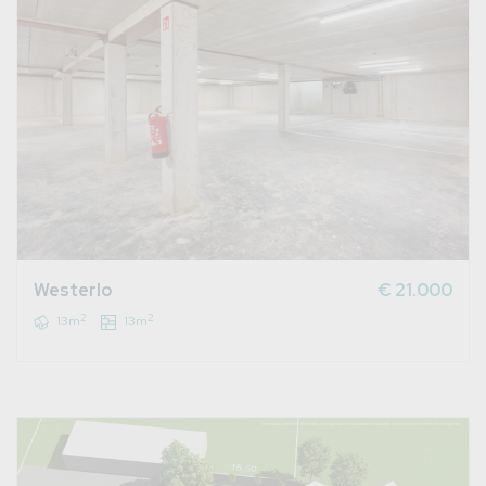
Westerlo
€ 21.000
2
2
13m
13m