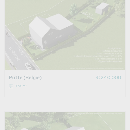
Putte (België)
€ 240.000
2
1090m