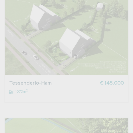
Tessenderlo-Ham
€ 145.000
2
1070m