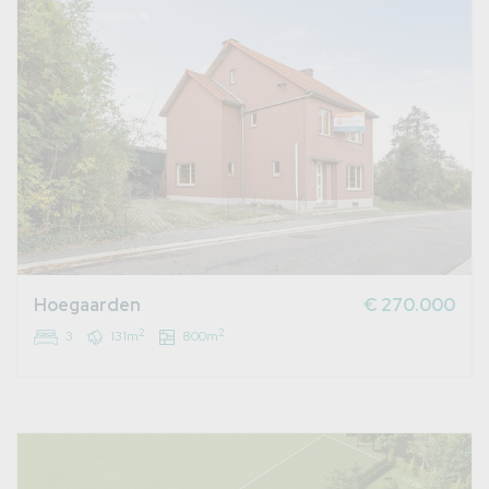
Hoegaarden
€ 270.000
2
2
3
131m
800m