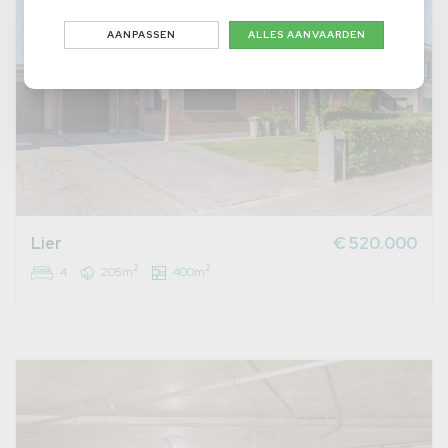
AANPASSEN
ALLES AANVAARDEN
Lier
€ 520.000
2
2
4
205m
400m