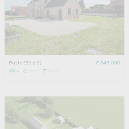
Putte (België)
€ 648.000
2
2
4
221m
825m