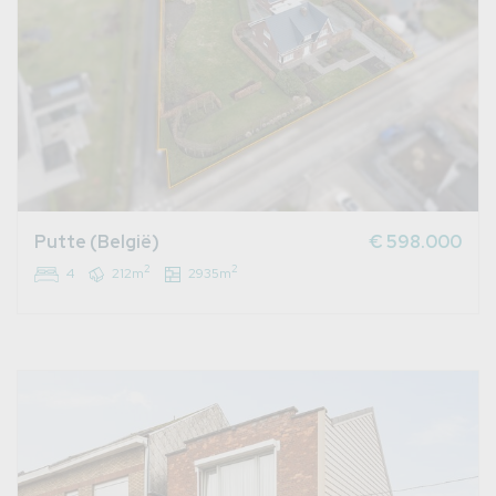
Putte (België)
€ 598.000
2
2
4
212m
2935m