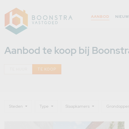
AANBOD
NIEU
Aanbod te koop bij Boonst
TE HUUR
TE KOOP
Steden
Type
Slaapkamers
Grondopper