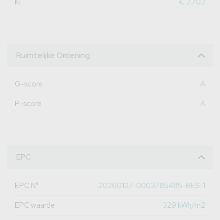
KI
€ 2.702
Ruimtelijke Ordening
G-score
A
P-score
A
EPC
EPC N°
20260127-0003785485-RES-1
EPC waarde
329 kWh/m2