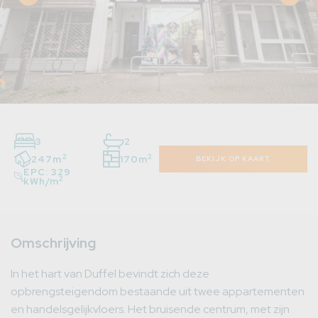
3
2
2
2
247m
170m
BEKIJK OP KAART
EPC: 329
2
kWh/m
Omschrijving
In het hart van Duffel bevindt zich deze
opbrengsteigendom bestaande uit twee appartementen
en handelsgelijkvloers. Het bruisende centrum, met zijn