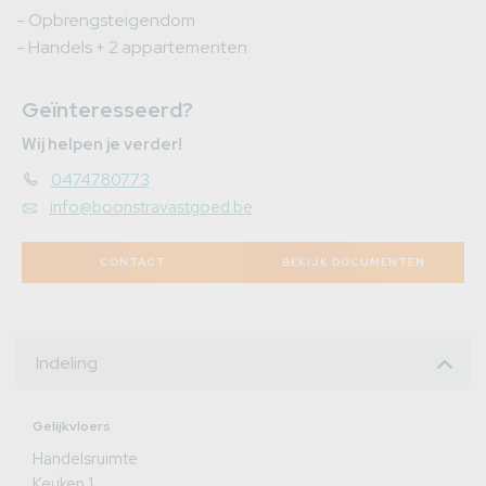
- Opbrengsteigendom
- Handels + 2 appartementen
Geïnteresseerd?
Wij helpen je verder!
0474780773
info@boonstravastgoed.be
CONTACT
BEKIJK DOCUMENTEN
Indeling
Gelijkvloers
Handelsruimte
Keuken 1