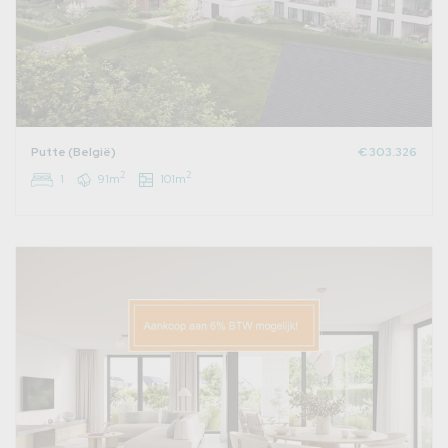
Putte (België)
€ 303.326
2
2
1
91m
101m