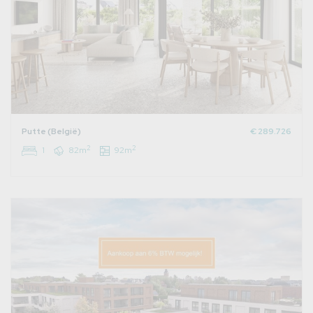
Putte (België)
€ 289.726
2
2
1
82m
92m