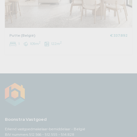
Putte (België)
€ 337.892
2
2
1
109m
122m
Boonstra Vastgoed
Erkend vastgoedmakelaar-bemiddelaar - België
BIV nummers 512.566 - 512.555 - 514.828