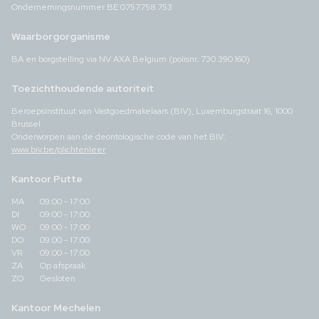
Ondernemingsnummer BE 0757.758.753
Waarborgorganisme
BA en borgstelling via NV AXA Belgium (polisnr. 730.390.160)
Toezichthoudende autoriteit
Beroepsinstituut van Vastgoedmakelaars (BIV), Luxemburgstraat 16, 1000
Brussel
Onderworpen aan de deontologische code van het BIV:
www.biv.be/plichtenleer
Kantoor Putte
MA
09:00 - 17:00
DI
09:00 - 17:00
WO
09:00 - 17:00
DO
09:00 - 17:00
VR
09:00 - 17:00
ZA
Op afspraak
ZO
Gesloten
Kantoor Mechelen