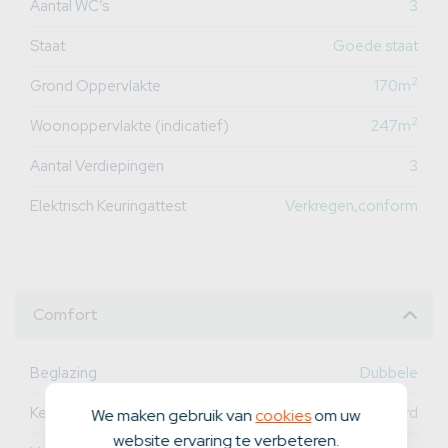
Aantal WC’s
3
Staat
Goede staat
2
Grond Oppervlakte
170m
2
Woonoppervlakte (indicatief)
247m
Aantal Verdiepingen
3
Elektrisch Keuringattest
Verkregen,conform
Comfort
Beglazing
Dubbele
Keuken
Geïnstalleerd
We maken gebruik van
cookies
om uw
website ervaring te verbeteren.