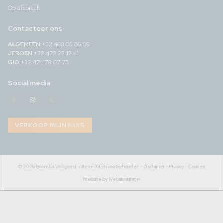
Op afspraak
Contacteer ons
ALGEMEEN:
+32 468 05 05 05
JEROEN:
+32 472 22 12 41
GIO:
+32 474 78 07 73
Social media
Facebook
Instagram
Telefoonnummer
Boonstra
Boonstra
Boonstra
Vastgoed
Vastgoed
Vastgoed
VERKOOP MIJN HUIS
© 2026 Boonstra Vastgoed. Alle rechten voorbehouden -
Disclaimer
-
Privacy
-
Cookies
Website by Webatvantage