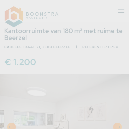
Tog
nav
Kantoorruimte van 180 m² met ruime te
Beerzel
BAREELSTRAAT 71, 2580 BEERZEL
REFERENTIE: H750
eer
erug
€ 1.200