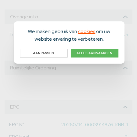
Overige info
We maken gebruik van
cookies
om uw
Tuin aanwezig
Ja
website ervaring te verbeteren.
AANPASSEN
ALLES AANVAARDEN
Ruimtelijke Ordening
EPC
EPC N°
20260714-0003914876-KNR-1
EPC label
B