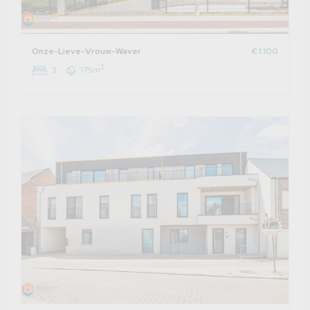
Onze-Lieve-Vrouw-Waver
€ 1.100
2
3
175m