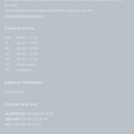
Brussel
Onderworpen aan de deontologische code van het BIV:
www.biv.be/plichtenleer
Kantoor Putte
MA
09:00 - 17:00
DI
09:00 - 17:00
WO
09:00 - 17:00
DO
09:00 - 17:00
VR
09:00 - 17:00
ZA
Op afspraak
ZO
Gesloten
Kantoor Mechelen
Op afspraak
Contacteer ons
ALGEMEEN:
+32 468 05 05 05
JEROEN:
+32 472 22 12 41
GIO:
+32 474 78 07 73