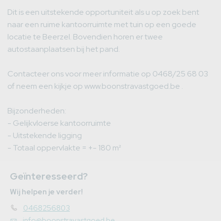
Dit is een uitstekende opportuniteit als u op zoek bent
naar een ruime kantoorruimte met tuin op een goede
locatie te Beerzel. Bovendien horen er twee
autostaanplaatsen bij het pand.
Contacteer ons voor meer informatie op 0468/25 68 03
of neem een kijkje op www.boonstravastgoed.be .
Bijzonderheden:
- Gelijkvloerse kantoorruimte
- Uitstekende ligging
- Totaal oppervlakte = +- 180 m²
Geïnteresseerd?
Wij helpen je verder!
0468256803
info@boonstravastgoed.be