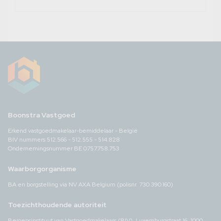
Boonstra Vastgoed
Erkend vastgoedmakelaar-bemiddelaar - België
BIV nummers 512.566 - 512.555 - 514.828
Ondernemingsnummer BE 0757.758.753
Waarborgorganisme
BA en borgstelling via NV AXA Belgium (polisnr. 730.390.160)
Toezichthoudende autoriteit
Beroepsinstituut van Vastgoedmakelaars (BIV), Luxemburgstraat 16, 1000