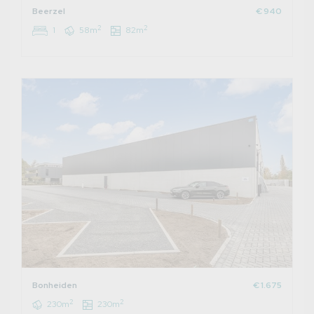
Beerzel
€ 940
2
2
1
58m
82m
Bonheiden
€ 1.675
2
2
230m
230m