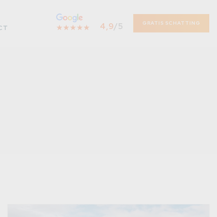
GRATIS SCHATTING
4,9
/5
☆
★
☆
★
☆
★
☆
★
☆
★
CT