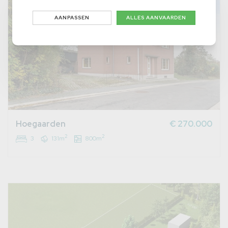
AANPASSEN
ALLES AANVAARDEN
Hoegaarden
€ 270.000
2
2
3
131m
800m