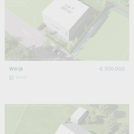
Wilrijk
€ 300.000
2
397m