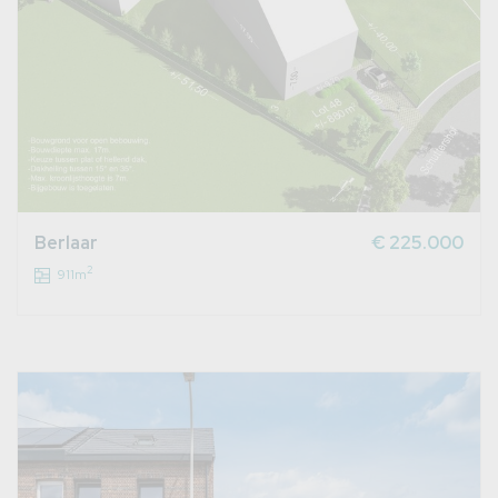
Berlaar
€ 225.000
2
911m