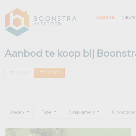
AANBOD
NIEU
Aanbod te koop bij Boonst
TE HUUR
TE KOOP
Steden
Type
Slaapkamers
Grondopper