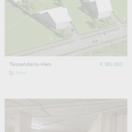
Tessenderlo-Ham
€ 165.000
2
1625m