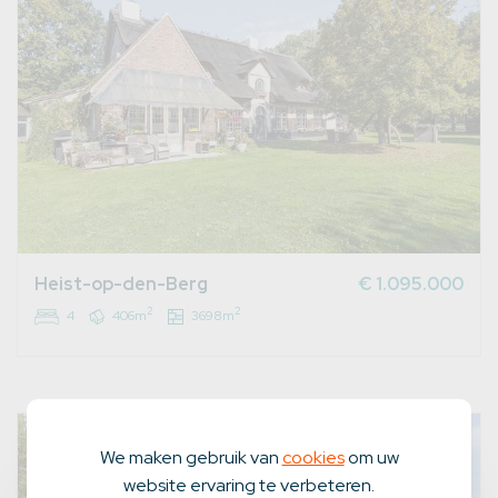
Heist-op-den-Berg
€ 1.095.000
2
2
4
406m
3698m
We maken gebruik van
cookies
om uw
website ervaring te verbeteren.