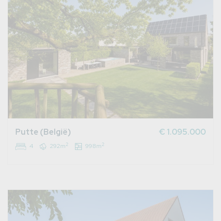
Putte (België)
€ 1.095.000
2
2
4
292m
998m