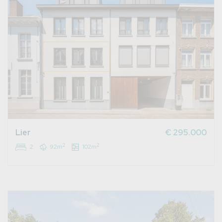
Lier
€ 295.000
2
2
2
92m
102m