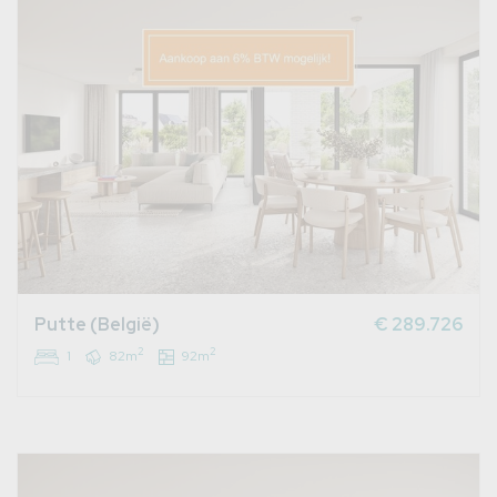
Putte (België)
€ 289.726
2
2
1
82m
92m