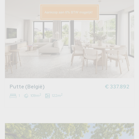
Putte (België)
€ 337.892
2
2
1
109m
122m