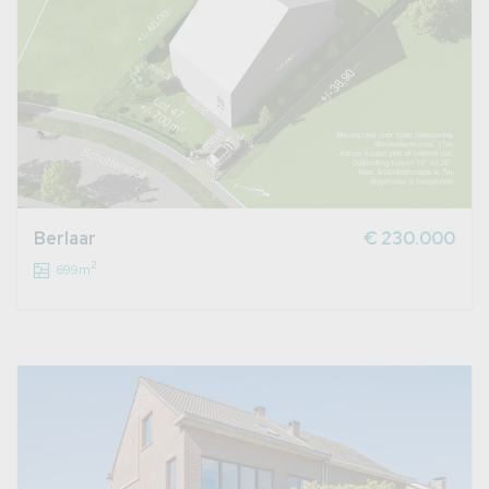
Berlaar
€ 230.000
2
699m