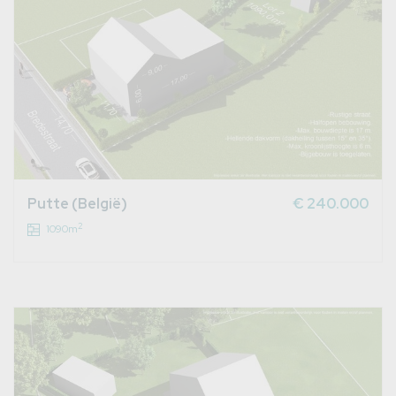
Putte (België)
€ 240.000
2
1090m