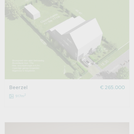
Beerzel
€ 265.000
2
917m