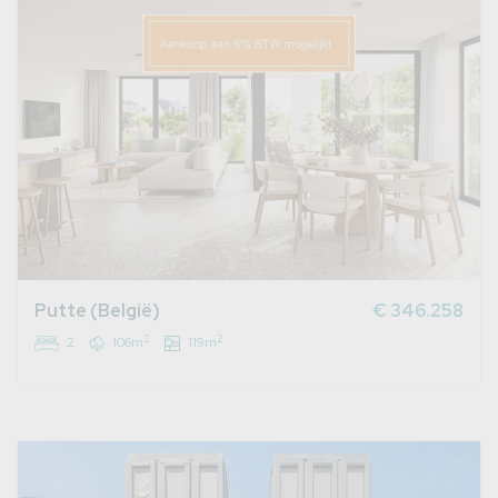
Putte (België)
€ 346.258
2
2
2
106m
119m