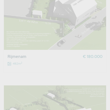
Rijmenam
€ 180.000
2
482m