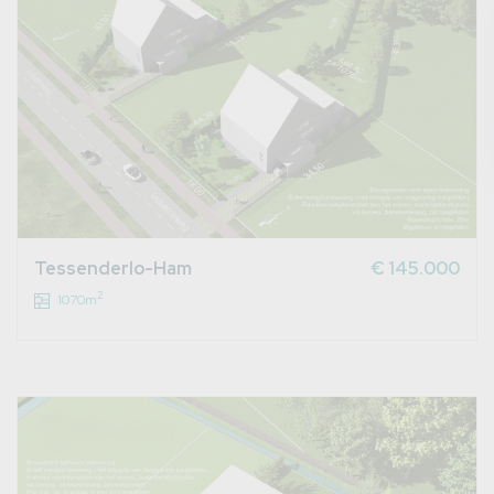
Tessenderlo-Ham
€ 145.000
2
1070m