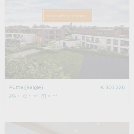
Putte (België)
€ 303.326
2
2
1
91m
101m