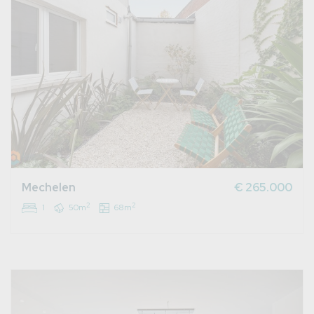
Mechelen
€ 265.000
2
2
1
50m
68m