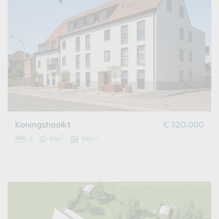
Koningshooikt
€ 320.000
2
2
2
90m
106m