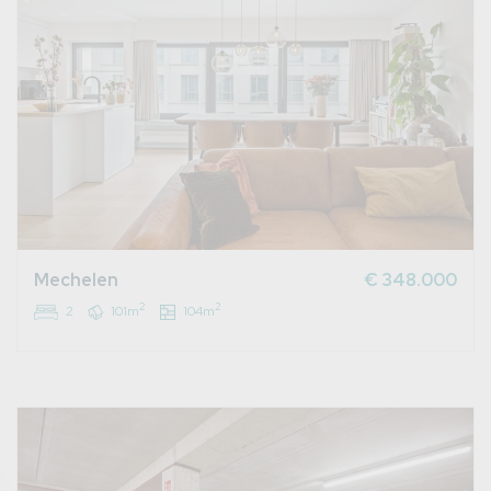
Mechelen
€ 348.000
2
2
2
101m
104m