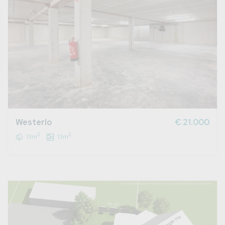
Westerlo
€ 21.000
2
2
13m
13m