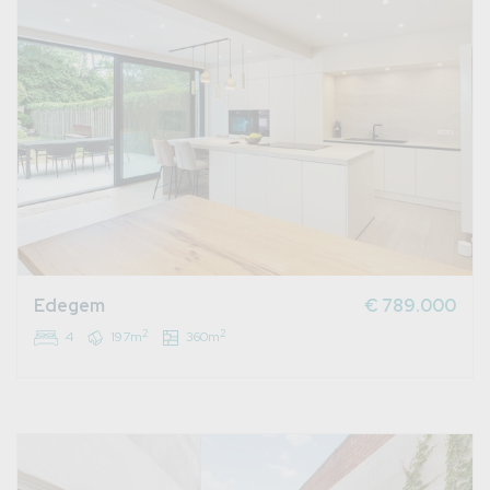
Edegem
€ 789.000
2
2
4
197m
360m