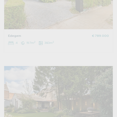
Edegem
€ 789.000
2
2
4
197m
360m