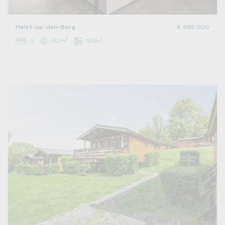
Heist-op-den-Berg
€ 495.000
2
2
3
132m
150m