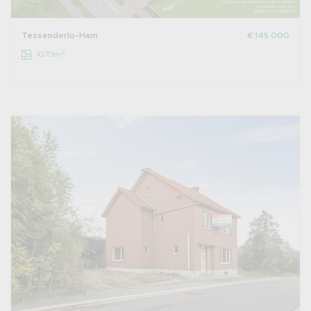
Tessenderlo-Ham
€ 145.000
2
1070m