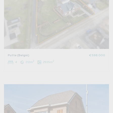
Putte (België)
€ 598.000
2
2
4
212m
2935m