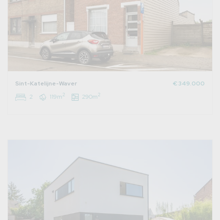
Sint-Katelijne-Waver
€ 349.000
2
2
2
119m
290m