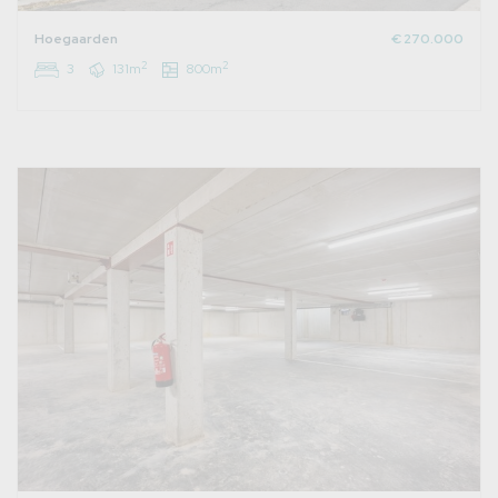
Hoegaarden
€ 270.000
2
2
3
131m
800m