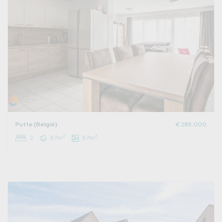
Putte (België)
€ 285.000
2
2
2
97m
97m