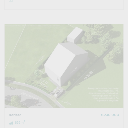
Berlaar
€ 230.000
2
699m