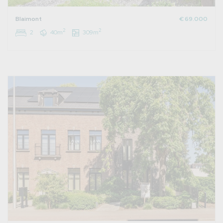
Blaimont
€ 69.000
2
2
2
40m
309m