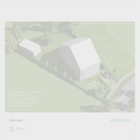
Berlaar
€ 225.000
2
911m