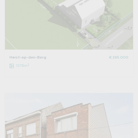
Heist-op-den-Berg
€ 265.000
2
1378m