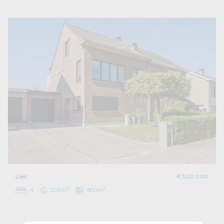
Lier
€ 520.000
2
2
4
205m
400m