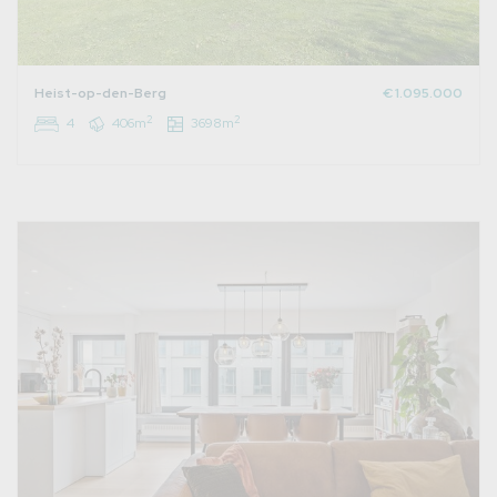
Heist-op-den-Berg
€ 1.095.000
2
2
4
406m
3698m