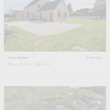
Putte (België)
€ 648.000
2
2
4
221m
825m