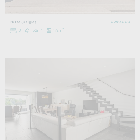
Putte (België)
€ 299.000
2
2
3
152m
172m