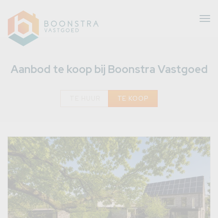
Tog
nav
Aanbod te koop bij Boonstra Vastgoed
TE HUUR
TE KOOP