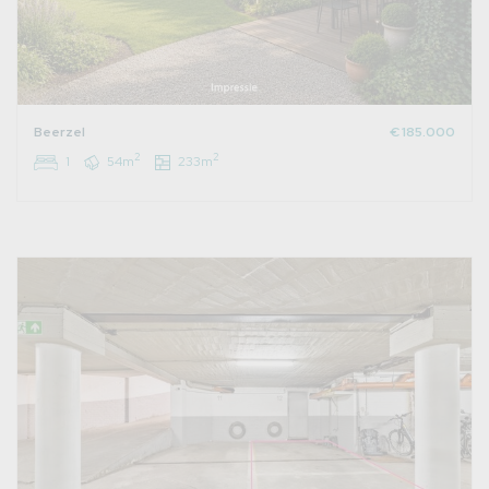
Beerzel
€ 185.000
2
2
1
54m
233m