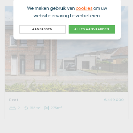
We maken gebruik van
cookies
om uw
website ervaring te verbeteren.
AANPASSEN
ALLES AANVAARDEN
Reet
€ 449.000
2
2
2
158m
275m