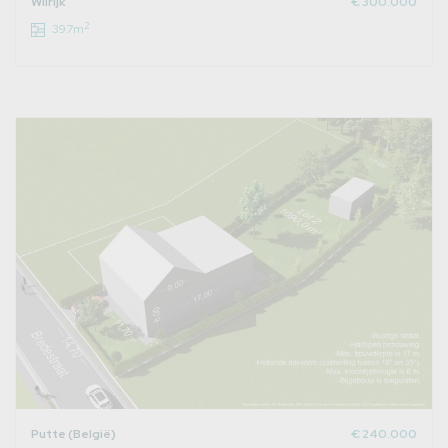
Wilrijk
€ 300.000
2
397m
Putte (België)
€ 240.000