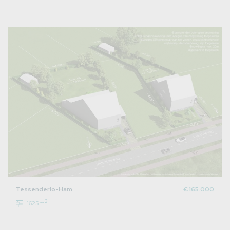
Tessenderlo-Ham
€ 165.000
2
1625m