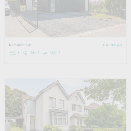
Kampenhout
€ 649.000
2
2
3
166m
422m