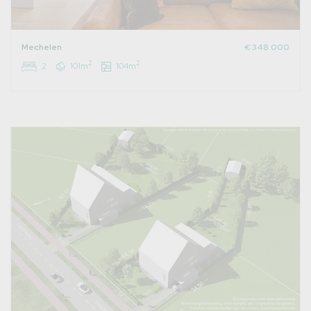
Mechelen
€ 348.000
2
2
2
101m
104m