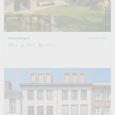
Putte (België)
€ 1.095.000
2
2
4
292m
998m