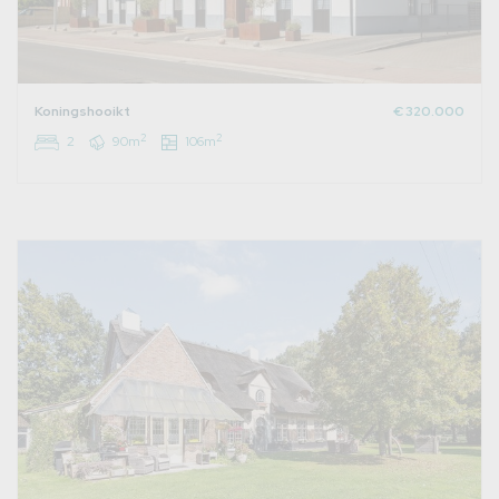
Koningshooikt
€ 320.000
2
2
2
90m
106m