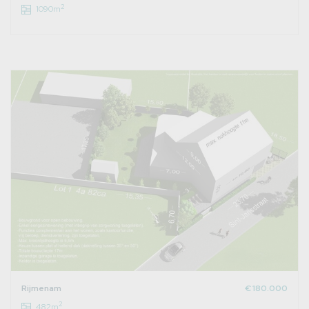
2
1090m
Rijmenam
€ 180.000
2
482m