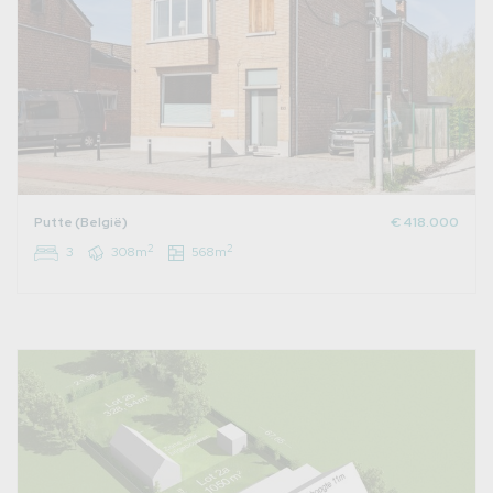
Putte (België)
€ 418.000
2
2
3
308m
568m